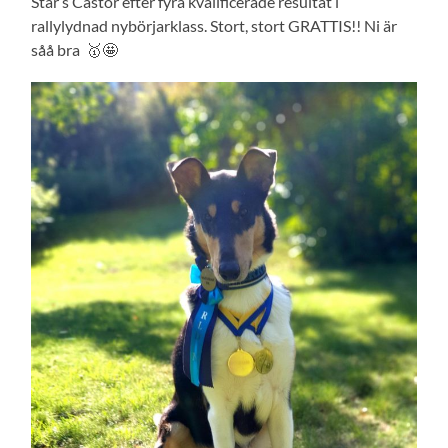
Star’s Castor efter fyra kvalificerade resultat i
rallylydnad nybörjarklass. Stort, stort GRATTIS!! Ni är
såå bra
🥇🤩