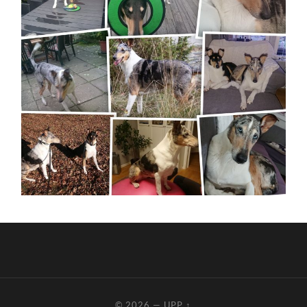
© 2026
—
UPP ↑