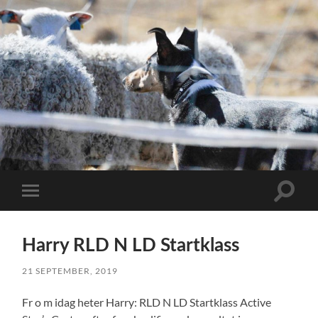
Slå
Slå
på/av
på/av
sökfält
mobilmeny
Harry RLD N LD Startklass
21 SEPTEMBER, 2019
Fr o m idag heter Harry: RLD N LD Startklass Active