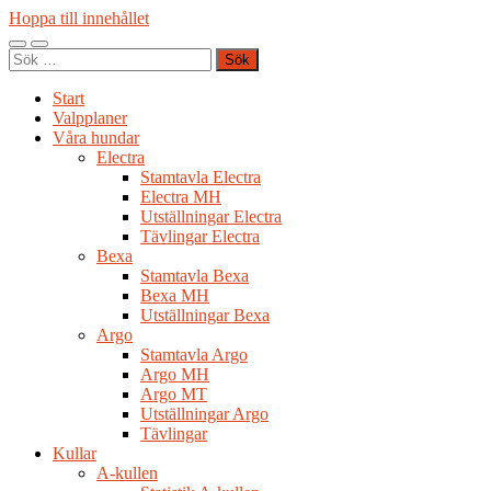
Hoppa till innehållet
Slå
Slå
Sök
på/av
på/av
efter:
mobilmeny
sökfält
Start
Valpplaner
Våra hundar
Electra
Stamtavla Electra
Electra MH
Utställningar Electra
Tävlingar Electra
Bexa
Stamtavla Bexa
Bexa MH
Utställningar Bexa
Argo
Stamtavla Argo
Argo MH
Argo MT
Utställningar Argo
Tävlingar
Kullar
A-kullen