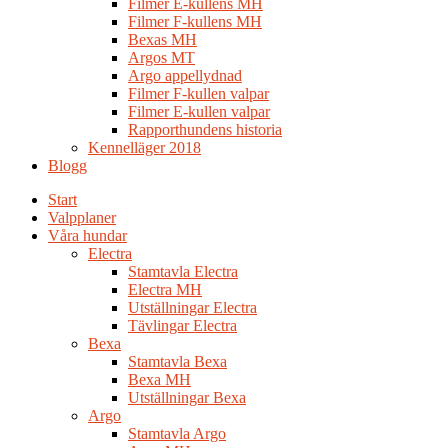
Filmer E-kullens MH
Filmer F-kullens MH
Bexas MH
Argos MT
Argo appellydnad
Filmer F-kullen valpar
Filmer E-kullen valpar
Rapporthundens historia
Kennelläger 2018
Blogg
Start
Valpplaner
Våra hundar
Electra
Stamtavla Electra
Electra MH
Utställningar Electra
Tävlingar Electra
Bexa
Stamtavla Bexa
Bexa MH
Utställningar Bexa
Argo
Stamtavla Argo