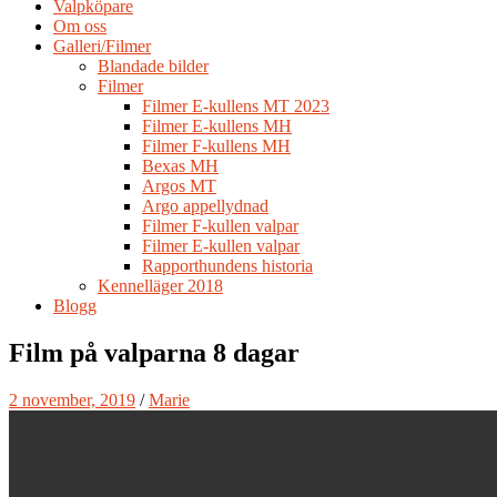
Valpköpare
Om oss
Galleri/Filmer
Blandade bilder
Filmer
Filmer E-kullens MT 2023
Filmer E-kullens MH
Filmer F-kullens MH
Bexas MH
Argos MT
Argo appellydnad
Filmer F-kullen valpar
Filmer E-kullen valpar
Rapporthundens historia
Kennelläger 2018
Blogg
Film på valparna 8 dagar
2 november, 2019
/
Marie