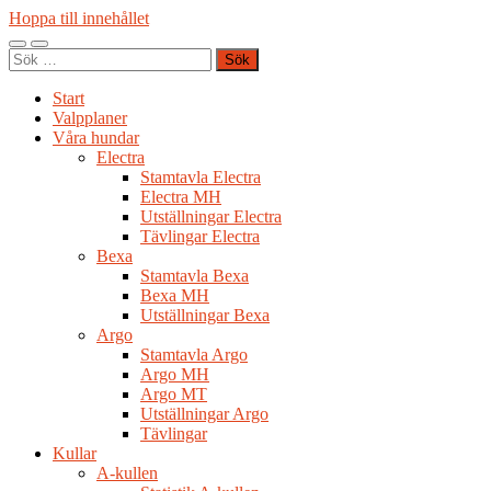
Hoppa till innehållet
Slå
Slå
Sök
på/av
på/av
efter:
mobilmeny
sökfält
Start
Valpplaner
Våra hundar
Electra
Stamtavla Electra
Electra MH
Utställningar Electra
Tävlingar Electra
Bexa
Stamtavla Bexa
Bexa MH
Utställningar Bexa
Argo
Stamtavla Argo
Argo MH
Argo MT
Utställningar Argo
Tävlingar
Kullar
A-kullen