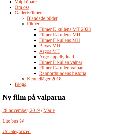
Valpköpare
Om oss
Galleri/Filmer
Blandade bilder
Filmer
Filmer E-kullens MT 2023
Filmer E-kullens MH
Filmer F-kullens MH
Bexas MH
Argos MT
Argo appellydnad
Filmer F-kullen valpar
Filmer E-kullen valpar
Rapporthundens historia
Kennelläger 2018
Blogg
Ny film på valparna
28 november, 2019
/
Marie
Lite bus 😀
Uncategorized