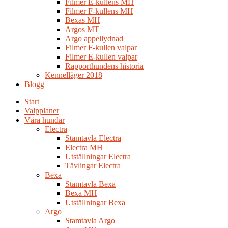
Filmer E-kullens MH
Filmer F-kullens MH
Bexas MH
Argos MT
Argo appellydnad
Filmer F-kullen valpar
Filmer E-kullen valpar
Rapporthundens historia
Kennelläger 2018
Blogg
Start
Valpplaner
Våra hundar
Electra
Stamtavla Electra
Electra MH
Utställningar Electra
Tävlingar Electra
Bexa
Stamtavla Bexa
Bexa MH
Utställningar Bexa
Argo
Stamtavla Argo