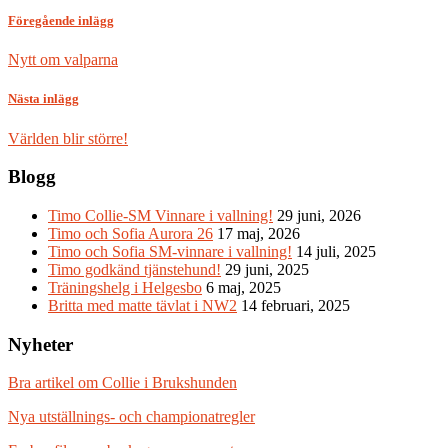
Föregående inlägg
Nytt om valparna
Nästa inlägg
Världen blir större!
Blogg
Timo Collie-SM Vinnare i vallning!
29 juni, 2026
Timo och Sofia Aurora 26
17 maj, 2026
Timo och Sofia SM-vinnare i vallning!
14 juli, 2025
Timo godkänd tjänstehund!
29 juni, 2025
Träningshelg i Helgesbo
6 maj, 2025
Britta med matte tävlat i NW2
14 februari, 2025
Nyheter
Bra artikel om Collie i Brukshunden
Nya utställnings- och championatregler