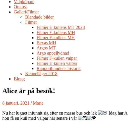
Valpköpare
Om oss
Galleri/Filmer
Blandade bilder
Filmer
Filmer E-kullens MT 2023
Filmer E-kullens MH
Filmer F-kullens MH
Bexas MH
Argos MT
Argo appellydnad
Filmer F-kullen valpar
Filmer E-kullen valpar
Rapporthundens historia
Kennelläger 2018
Blogg
Alice är på besök!
8 januari, 2021
/
Marie
Nu har lugnet infunnit sig efter en massa bus och lek
Idag har Al
hon få en kull med valpar här senare i vår