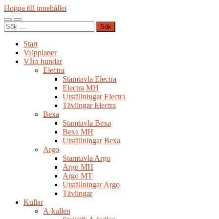
Hoppa till innehållet
Slå
Slå
Sök
på/av
på/av
efter:
mobilmeny
sökfält
Start
Valpplaner
Våra hundar
Electra
Stamtavla Electra
Electra MH
Utställningar Electra
Tävlingar Electra
Bexa
Stamtavla Bexa
Bexa MH
Utställningar Bexa
Argo
Stamtavla Argo
Argo MH
Argo MT
Utställningar Argo
Tävlingar
Kullar
A-kullen