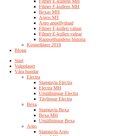
Filmer E-kullens MH
Filmer F-kullens MH
Bexas MH
Argos MT
Argo appellydnad
Filmer F-kullen valpar
Filmer E-kullen valpar
Rapporthundens historia
Kennelläger 2018
Blogg
Start
Valpplaner
Våra hundar
Electra
Stamtavla Electra
Electra MH
Utställningar Electra
Tävlingar Electra
Bexa
Stamtavla Bexa
Bexa MH
Utställningar Bexa
Argo
Stamtavla Argo