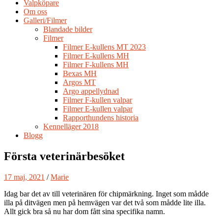
Valpköpare
Om oss
Galleri/Filmer
Blandade bilder
Filmer
Filmer E-kullens MT 2023
Filmer E-kullens MH
Filmer F-kullens MH
Bexas MH
Argos MT
Argo appellydnad
Filmer F-kullen valpar
Filmer E-kullen valpar
Rapporthundens historia
Kennelläger 2018
Blogg
Första veterinärbesöket
17 maj, 2021
/
Marie
Idag bar det av till veterinären för chipmärkning. Inget som mådde
illa på ditvägen men på hemvägen var det två som mådde lite illa.
Allt gick bra så nu har dom fått sina specifika namn.