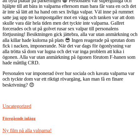
att byta plädar på parkeringen 😀 Personalen var supergulliga och
hjälpte till att bära in valparna eftersom man bara får vara en och det
är inte så lätt att ha hand om sex livliga valpar. Väl inne på rummet
satte jag upp tre kompostgaller mot en vägg och tanken var att dom
skulle vara där hela tiden men det tyckte inte valparna. Gallret
forcerades och ut på golvet rusar sex valpar till personalens
förtjusning! Besiktningen gick jättebra, alla var utan anmärkning och
alla killar hade kulorna på plats 😎 Ingen reagerade på sprutan dom
fick i nacken, imponerande. När det var dags för ögonlysning var
alla trötta så dom var lugna och det var inga problem att kika i
ögonen. Alla var utan anmärkning på ögonen förutom F-hanen som
hade måttlig CRD.
Personalen var imponerad över hur sociala och kavata valparna var
och tyckte dom var ett riktigt rövargäng, kan man få en finare
beskrivning? 😍
Uncategorized
Föregående inlägg
Ny film på alla valparna!