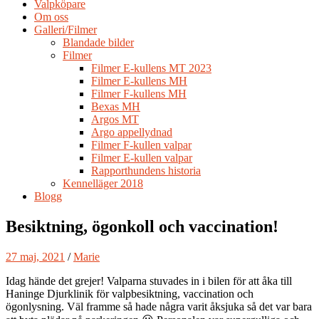
Valpköpare
Om oss
Galleri/Filmer
Blandade bilder
Filmer
Filmer E-kullens MT 2023
Filmer E-kullens MH
Filmer F-kullens MH
Bexas MH
Argos MT
Argo appellydnad
Filmer F-kullen valpar
Filmer E-kullen valpar
Rapporthundens historia
Kennelläger 2018
Blogg
Besiktning, ögonkoll och vaccination!
27 maj, 2021
/
Marie
Idag hände det grejer! Valparna stuvades in i bilen för att åka till
Haninge Djurklinik för valpbesiktning, vaccination och
ögonlysning. Väl framme så hade några varit åksjuka så det var bara