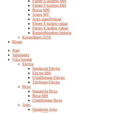
Filmer E-kullens MH
Filmer F-kullens MH
Bexas MH
Argos MT
Argo appellydnad
Filmer F-kullen valpar
Filmer E-kullen valpar
Rapporthundens historia
Kennelläger 2018
Blogg
Start
Valpplaner
Våra hundar
Electra
Stamtavla Electra
Electra MH
Utställningar Electra
Tävlingar Electra
Bexa
Stamtavla Bexa
Bexa MH
Utställningar Bexa
Argo
Stamtavla Argo