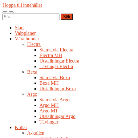
Hoppa till innehållet
Slå
Slå
Sök
på/av
på/av
efter:
mobilmeny
sökfält
Start
Valpplaner
Våra hundar
Electra
Stamtavla Electra
Electra MH
Utställningar Electra
Tävlingar Electra
Bexa
Stamtavla Bexa
Bexa MH
Utställningar Bexa
Argo
Stamtavla Argo
Argo MH
Argo MT
Utställningar Argo
Tävlingar
Kullar
A-kullen