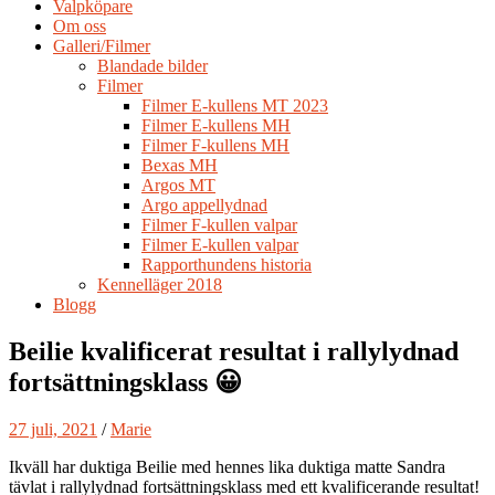
Valpköpare
Om oss
Galleri/Filmer
Blandade bilder
Filmer
Filmer E-kullens MT 2023
Filmer E-kullens MH
Filmer F-kullens MH
Bexas MH
Argos MT
Argo appellydnad
Filmer F-kullen valpar
Filmer E-kullen valpar
Rapporthundens historia
Kennelläger 2018
Blogg
Beilie kvalificerat resultat i rallylydnad
fortsättningsklass 😀
27 juli, 2021
/
Marie
Ikväll har duktiga Beilie med hennes lika duktiga matte Sandra
tävlat i rallylydnad fortsättningsklass med ett kvalificerande resultat!