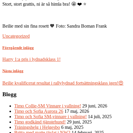
Stort, stort grattis, ni är så himla bra! 🤩 ❤️ ⭐
Beilie med sin fina rosett 🧡 Foto: Sandra Boman Frank
Uncategorized
Föregående inlägg
Harry 1:a pris i lydnadsklass 1!
Nästa inlägg
Beilie kvalificerat resultat i rallylydnad fortsättningsklass igen!😍
Blogg
Timo Collie-SM Vinnare i vallning!
29 juni, 2026
Timo och Sofia Aurora 26
17 maj, 2026
Timo och Sofia SM-vinnare i vallning!
14 juli, 2025
Timo godkänd tjänstehund!
29 juni, 2025
Träningshelg i Helgesbo
6 maj, 2025
Britta med matte tävlat i NW2
14 februari, 2025