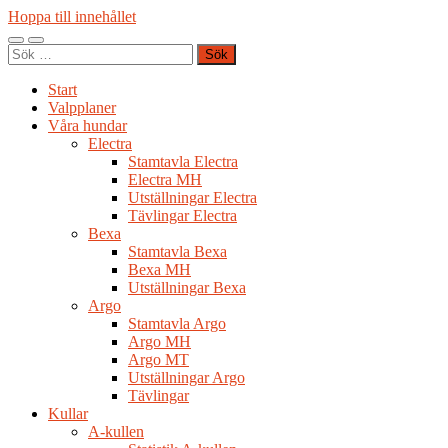
Hoppa till innehållet
Slå
Slå
Sök
på/av
på/av
efter:
mobilmeny
sökfält
Start
Valpplaner
Våra hundar
Electra
Stamtavla Electra
Electra MH
Utställningar Electra
Tävlingar Electra
Bexa
Stamtavla Bexa
Bexa MH
Utställningar Bexa
Argo
Stamtavla Argo
Argo MH
Argo MT
Utställningar Argo
Tävlingar
Kullar
A-kullen