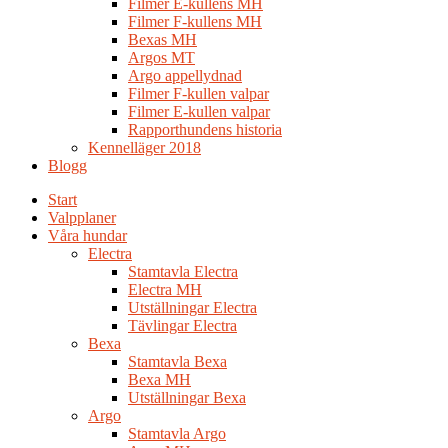
Filmer E-kullens MH
Filmer F-kullens MH
Bexas MH
Argos MT
Argo appellydnad
Filmer F-kullen valpar
Filmer E-kullen valpar
Rapporthundens historia
Kennelläger 2018
Blogg
Start
Valpplaner
Våra hundar
Electra
Stamtavla Electra
Electra MH
Utställningar Electra
Tävlingar Electra
Bexa
Stamtavla Bexa
Bexa MH
Utställningar Bexa
Argo
Stamtavla Argo