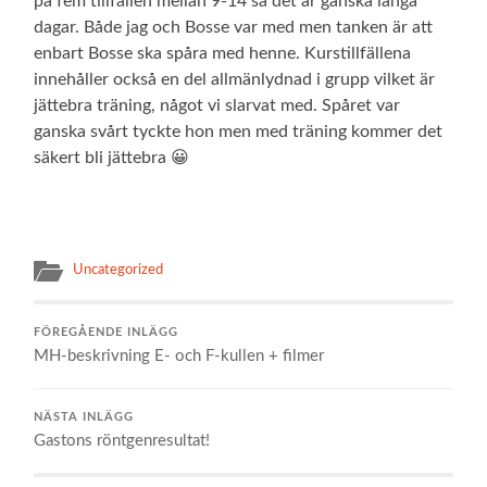
på fem tillfällen mellan 9-14 så det är ganska långa
dagar. Både jag och Bosse var med men tanken är att
enbart Bosse ska spåra med henne. Kurstillfällena
innehåller också en del allmänlydnad i grupp vilket är
jättebra träning, något vi slarvat med. Spåret var
ganska svårt tyckte hon men med träning kommer det
säkert bli jättebra 😀
Uncategorized
FÖREGÅENDE INLÄGG
MH-beskrivning E- och F-kullen + filmer
NÄSTA INLÄGG
Gastons röntgenresultat!