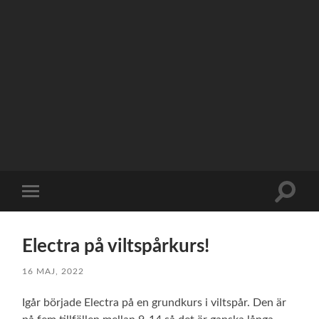
Slå
Slå
på/av
på/av
sökfält
mobilmeny
Electra på viltspårkurs!
16 MAJ, 2022
Igår började Electra på en grundkurs i viltspår. Den är