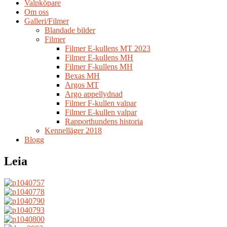
Valpköpare
Om oss
Galleri/Filmer
Blandade bilder
Filmer
Filmer E-kullens MT 2023
Filmer E-kullens MH
Filmer F-kullens MH
Bexas MH
Argos MT
Argo appellydnad
Filmer F-kullen valpar
Filmer E-kullen valpar
Rapporthundens historia
Kennelläger 2018
Blogg
Leia