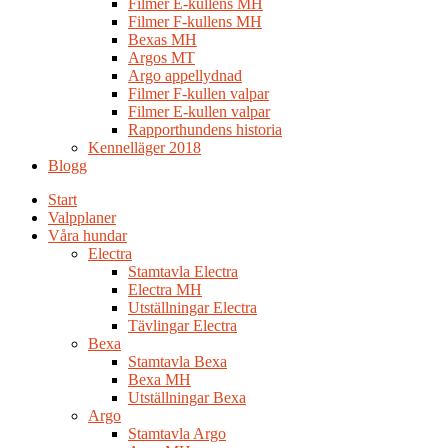
Filmer E-kullens MH
Filmer F-kullens MH
Bexas MH
Argos MT
Argo appellydnad
Filmer F-kullen valpar
Filmer E-kullen valpar
Rapporthundens historia
Kennelläger 2018
Blogg
Start
Valpplaner
Våra hundar
Electra
Stamtavla Electra
Electra MH
Utställningar Electra
Tävlingar Electra
Bexa
Stamtavla Bexa
Bexa MH
Utställningar Bexa
Argo
Stamtavla Argo