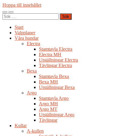
Hoppa till innehållet
Slå
Slå
Sök
på/av
på/av
efter:
mobilmeny
sökfält
Start
Valpplaner
Våra hundar
Electra
Stamtavla Electra
Electra MH
Utställningar Electra
Tävlingar Electra
Bexa
Stamtavla Bexa
Bexa MH
Utställningar Bexa
Argo
Stamtavla Argo
Argo MH
Argo MT
Utställningar Argo
Tävlingar
Kullar
A-kullen