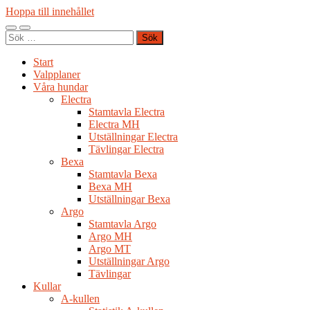
Hoppa till innehållet
Slå
Slå
Sök
på/av
på/av
efter:
mobilmeny
sökfält
Start
Valpplaner
Våra hundar
Electra
Stamtavla Electra
Electra MH
Utställningar Electra
Tävlingar Electra
Bexa
Stamtavla Bexa
Bexa MH
Utställningar Bexa
Argo
Stamtavla Argo
Argo MH
Argo MT
Utställningar Argo
Tävlingar
Kullar
A-kullen