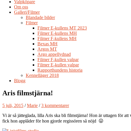
Valpköpare
Om oss
Galleri/Filmer
Blandade bilder
Filmer
Filmer E-kullens MT 2023
Filmer E-kullens MH
Filmer F-kullens MH
Bexas MH
Argos MT
Argo appellydnad
Filmer F-kullen valpar
Filmer E-kullen valpar
Rapporthundens historia
Kennelläger 2018
Blogg
Aris filmstjärna!
5 juli, 2015
/
Marie
/
3 kommentarer
Vi är så jätteglada, lilla Aris ska bli filmstjärna! Hon är uttagen för
fick hon applåder för hon gjorde regissören så nöjd 😛