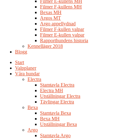
Filmer E-kullens MH
Filmer F-kullens MH
Bexas MH
Argos MT
Argo appellydnad
Filmer F-kullen valpar
Filmer E-kullen valpar
Rapporthundens historia
Kennelläger 2018
Blogg
Start
Valpplaner
Våra hundar
Electra
Stamtavla Electra
Electra MH
Utställningar Electra
Tävlingar Electra
Bexa
Stamtavla Bexa
Bexa MH
Utställningar Bexa
Argo
Stamtavla Argo