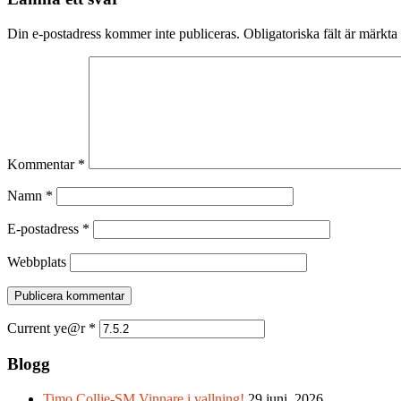
Din e-postadress kommer inte publiceras.
Obligatoriska fält är märkta
Kommentar
*
Namn
*
E-postadress
*
Webbplats
Current ye@r
*
Blogg
Timo Collie-SM Vinnare i vallning!
29 juni, 2026