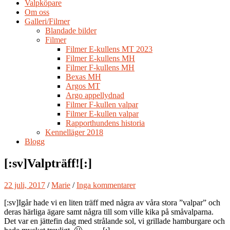
Valpköpare
Om oss
Galleri/Filmer
Blandade bilder
Filmer
Filmer E-kullens MT 2023
Filmer E-kullens MH
Filmer F-kullens MH
Bexas MH
Argos MT
Argo appellydnad
Filmer F-kullen valpar
Filmer E-kullen valpar
Rapporthundens historia
Kennelläger 2018
Blogg
[:sv]Valpträff![:]
22 juli, 2017
/
Marie
/
Inga kommentarer
[:sv]Igår hade vi en liten träff med några av våra stora ”valpar” och
deras härliga ägare samt några till som ville kika på småvalparna.
Det var en jättefin dag med strålande sol, vi grillade hamburgare och