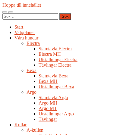
Hoppa till innehållet
Slå
Slå
Sök
på/av
på/av
efter:
mobilmeny
sökfält
Start
Valpplaner
Våra hundar
Electra
Stamtavla Electra
Electra MH
Utställningar Electra
Tävlingar Electra
Bexa
Stamtavla Bexa
Bexa MH
Utställningar Bexa
Argo
Stamtavla Argo
Argo MH
Argo MT
Utställningar Argo
Tävlingar
Kullar
A-kullen