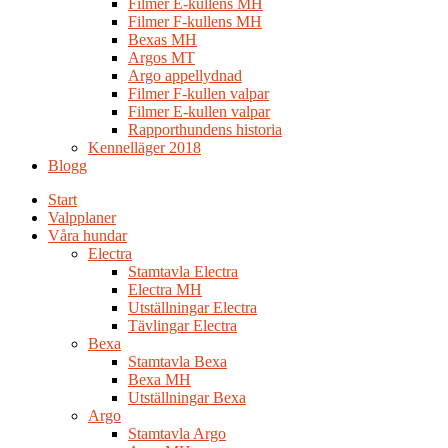
Filmer E-kullens MH
Filmer F-kullens MH
Bexas MH
Argos MT
Argo appellydnad
Filmer F-kullen valpar
Filmer E-kullen valpar
Rapporthundens historia
Kennelläger 2018
Blogg
Start
Valpplaner
Våra hundar
Electra
Stamtavla Electra
Electra MH
Utställningar Electra
Tävlingar Electra
Bexa
Stamtavla Bexa
Bexa MH
Utställningar Bexa
Argo
Stamtavla Argo