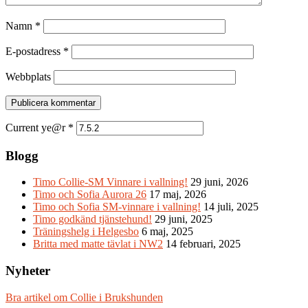
Namn
*
E-postadress
*
Webbplats
Current ye@r
*
Blogg
Timo Collie-SM Vinnare i vallning!
29 juni, 2026
Timo och Sofia Aurora 26
17 maj, 2026
Timo och Sofia SM-vinnare i vallning!
14 juli, 2025
Timo godkänd tjänstehund!
29 juni, 2025
Träningshelg i Helgesbo
6 maj, 2025
Britta med matte tävlat i NW2
14 februari, 2025
Nyheter
Bra artikel om Collie i Brukshunden