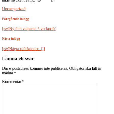
hade mycket trevligt 🙂
[:]
Uncategorized
Föregående inlägg
[:sv]Ny film valparna 5 veckor![:]
Nästa inlägg
[:sv]Några reflektioner.. [:]
Lämna ett svar
Din e-postadress kommer inte publiceras.
Obligatoriska fält är
märkta
*
Kommentar
*