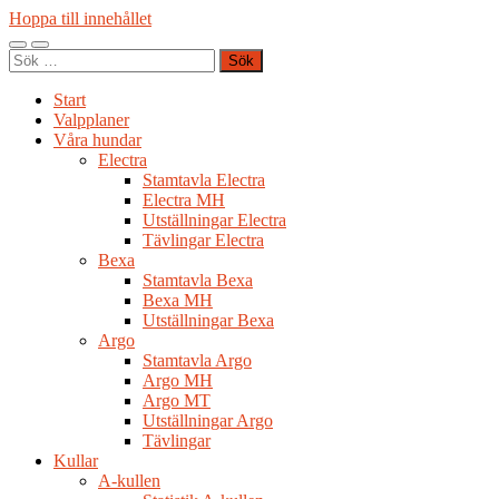
Hoppa till innehållet
Slå
Slå
Sök
på/av
på/av
efter:
mobilmeny
sökfält
Start
Valpplaner
Våra hundar
Electra
Stamtavla Electra
Electra MH
Utställningar Electra
Tävlingar Electra
Bexa
Stamtavla Bexa
Bexa MH
Utställningar Bexa
Argo
Stamtavla Argo
Argo MH
Argo MT
Utställningar Argo
Tävlingar
Kullar
A-kullen