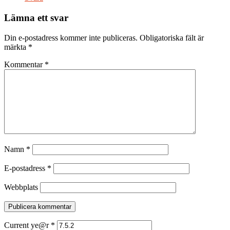
Lämna ett svar
Din e-postadress kommer inte publiceras.
Obligatoriska fält är
märkta
*
Kommentar
*
Namn
*
E-postadress
*
Webbplats
Current ye@r
*