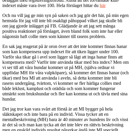
beläggas med registreringsförbud. Alltså att det förväntade kull-
indexet måste vara över 100. Hela förslaget hittar du
här
Och nu vill jag ge min syn på saken och jag gör det här, på min egen
hemsida för jag vill inte bli osakligt påhoppad vilket jag skulle bli
om jag gjorde inlägget på FB. Glädjande är att jag sett många
positiva reaktioner på förslaget, även bland folk som inte har eller
någonsin haft collie men som känner till rasens problem.
En sak jag reagerat på är oron över att det inte kommer finnas hanar
som kan kompensera upp indexet för att tiken ligger under 100.
Varför ska tikar gå i avel som ligger så lågt att inga hanar finns att
kompensera med? Varför inte använda tikar med bra index? Men om
vi ser till att våra hundar kommer ut på MH, (själva ordnar vi
uppfödar MH för våra valpköpare), så kommer det finnas hanar (och
tikar) med bra MI att använda i aveln, så detta kommer inte bli
rasens undergång, tvärtom, vi kommer se fler härliga collies med
både leklust, kamplust och orädsla och som kommer fungerar
utmärkt som brukshundar och fler kan komma ut och tävla med sina
hundar.
Det jag tror kan vara svårt att förstå är att MI bygger på hela
släktskapet och inte bara på en individ. Vissa tycker att en
mentalbeskrivning (MH) bara är 40 minuter av hundens liv och visst
är det så och man kan tycka att det inte blev en rättvis beskrivning
men en enskild individs resultat påverkar ändå inte MI speciellt