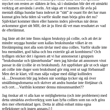
mycket om resten av släkten är bra, så i slutändan blir det ett utmärkt
verktyg att använda i aveln. Att säga att vi numera får avla på
mentalt dåliga hundar bara indexet är ”rätt” är osant för det har man
kunnat göra hela tiden så varför skulle man börja göra det nu?
Självklart kommer tiken eller hanens index påverkas när deras
avkommor gjort sitt MH, det är ju först då vet man resultatet av vad
de efterlämnat.
Jag läste att det inte finns någon brukstyp på collie, och att det är
mindre snygga hundar som kallas brukshundar vilket är en
förolämpning mot alla som tävlar med sina collies. Varför skulle inte
bra mentalitet, god hälsa och bra exteriör gå att kombinera? Och
tydligen sticker det i ögonen att vi har annonserat i gruppen
”brukshundar och tjänstehundar” men jag hävdar att annonsen visst
passar in där (collie är en brukshund). Att uppfödare går ut och säger
att collie inte duger som brukshund gör mig rent ut sagt förbannad!
Men det är klart, vill man sälja valpar med dåligt kullindex
så….Dessutom blir jag ledsen när somliga tycker sig stå över
utställningsdomarna och skriver att andra hundar inte förtjänar ck
och cert….Varifrån kommer denna missunnsamhet??
Jag önskar att vi alla kan se möjligheterna (och inte problemen) med
detta utmärkta avelsverktyg som kan lyfta collien som ras och göra
den mer eftertraktad igen. Detta är alltså enbart mina egna
reflektioner och ingen annans.[:]