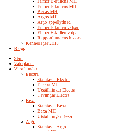
Filmer E-kullens MH
Filmer F-kullens MH
Bexas MH
Argos MT
Argo appellydnad
Filmer F-kullen valpar
Filmer E-kullen valpar
Rapporthundens historia
Kennelläger 2018
Blogg
Start
Valpplaner
Våra hundar
Electra
Stamtavla Electra
Electra MH
Utställningar Electra
Tävlingar Electra
Bexa
Stamtavla Bexa
Bexa MH
Utställningar Bexa
Argo
Stamtavla Argo