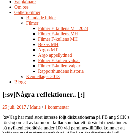
Valpköpare
Om oss
Galleri/Filmer
Blandade bilder
Filmer
Filmer E-kullens MT 2023
Filmer E-kullens MH
Filmer F-kullens MH
Bexas MH
Argos MT
Argo appellydnad
Filmer F-kullen valpar
Filmer E-kullen valpar
Rapporthundens historia
Kennelläger 2018
Blogg
[:sv]Några reflektioner.. [:]
25 juli, 2017
/
Marie
/
1 kommentar
[:sv]Jag har med stort intresse följt diskussionerna på FB ang SCK:s
förslag om att avkommor i kullar som har ett förväntat mentalindex
på nyfikenhet/orädsla under 100 vid parnings-tillfället kommer att