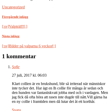
Uncategorized
Föregående inlägg
[:sv]Valpträff![:]
Nästa inlägg
[:sv]Bilder på valparna 6 veckor[:]
1 kommentar
Sofie
27 juli, 2017 kl. 06:03
Klart collien är en brukshund, blir så irriterad när människor
inte tycker det. Har ägt en lh collie för många år sedan och
den hunden var fantastiskvatt jobba med och i vardagen. Men
jag fick då ofta höra att rasen inte dugde till nått.Vill gärna ha
en ny collie i framtiden men då lutar det åt ett korthår.
Svara