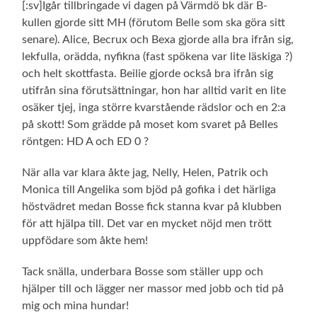
[:sv]Igår tillbringade vi dagen på Värmdö bk där B-
kullen gjorde sitt MH (förutom Belle som ska göra sitt
senare). Alice, Becrux och Bexa gjorde alla bra ifrån sig,
lekfulla, orädda, nyfikna (fast spökena var lite läskiga ?)
och helt skottfasta. Beilie gjorde också bra ifrån sig
utifrån sina förutsättningar, hon har alltid varit en lite
osäker tjej, inga större kvarstående rädslor och en 2:a
på skott! Som grädde på moset kom svaret på Belles
röntgen: HD A och ED 0 ?
När alla var klara åkte jag, Nelly, Helen, Patrik och
Monica till Angelika som bjöd på gofika i det härliga
höstvädret medan Bosse fick stanna kvar på klubben
för att hjälpa till. Det var en mycket nöjd men trött
uppfödare som åkte hem!
Tack snälla, underbara Bosse som ställer upp och
hjälper till och lägger ner massor med jobb och tid på
mig och mina hundar!