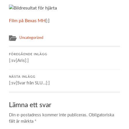
Film på Bexas MH
[:]
Uncategorized
FÖREGÅENDE INLÄGG
[:sv]Aris[:]
NÄSTA INLÄGG
[:sv]Svar från SLU…[:]
Lämna ett svar
Din e-postadress kommer inte publiceras.
Obligatoriska
fält är märkta
*