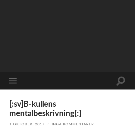
Slå
Slå
på/av
på/av
sökfält
mobilmeny
[:sv]B-kullens
mentalbeskrivning[:]
1 OKTOBER, 2017
/
INGA KOMMENTARER