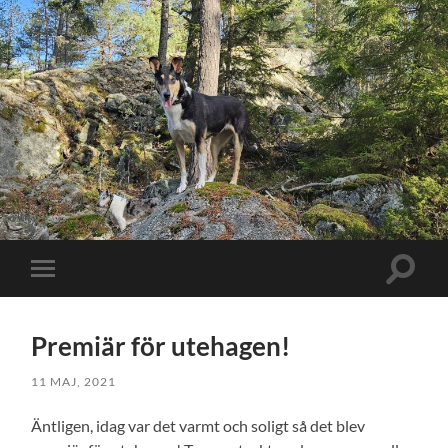
Slå
Slå
på/av
på/av
sökfält
mobilmeny
Premiär för utehagen!
11 MAJ, 2021
Äntligen, idag var det varmt och soligt så det blev