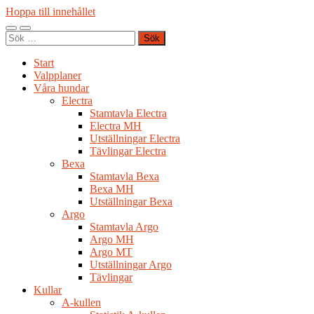
Hoppa till innehållet
Slå
Slå
Sök
på/av
på/av
efter:
mobilmeny
sökfält
Start
Valpplaner
Våra hundar
Electra
Stamtavla Electra
Electra MH
Utställningar Electra
Tävlingar Electra
Bexa
Stamtavla Bexa
Bexa MH
Utställningar Bexa
Argo
Stamtavla Argo
Argo MH
Argo MT
Utställningar Argo
Tävlingar
Kullar
A-kullen