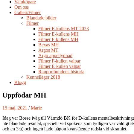
Valpköpare
Om oss
Galleri/Filmer
Blandade bilder
Filmer
Filmer E-kullens MT 2023
Filmer E-kullens MH
Filmer F-kullens MH
Bexas MH
Argos MT
Argo appellydnad
Filmer F-kullen valpar
Filmer E-kullen valpar
Rapporthundens historia
Kennelläger 2018
Blogg
Uppfödar MH
15 maj, 2021
/
Marie
Idag var Bosse iväg till Värmdö BK för D-kullens mentalbeskrivninga
lite blandade resultat, speciellt vid spökena som tydligen var väldigt
och en 3:a) och ingen hade någon kvarstående rädsla vid skramlet.