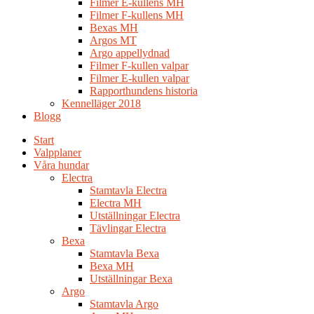
Filmer E-kullens MH
Filmer F-kullens MH
Bexas MH
Argos MT
Argo appellydnad
Filmer F-kullen valpar
Filmer E-kullen valpar
Rapporthundens historia
Kennelläger 2018
Blogg
Start
Valpplaner
Våra hundar
Electra
Stamtavla Electra
Electra MH
Utställningar Electra
Tävlingar Electra
Bexa
Stamtavla Bexa
Bexa MH
Utställningar Bexa
Argo
Stamtavla Argo