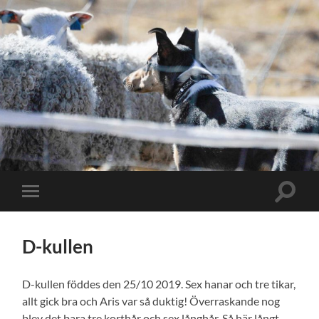
Slå
Slå
på/av
på/av
sökfält
mobilmeny
D-kullen
D-kullen föddes den 25/10 2019. Sex hanar och tre tikar,
allt gick bra och Aris var så duktig! Överraskande nog
blev det bara tre korthår och sex långhår. Så här långt