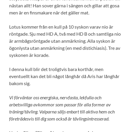
nästan allt! Han sover gärna i sängen och gillar att gosa
men är en finsmakare när det gäller mat.
Lotus kommer från en kull på 10 syskon varav nio är
röntgade. Sju med HD A, två med HD B och samtliga nio
är armbågsröntgade utan anmärkning. Alla syskon är
ögonlysta utan anmärkning (en med distichiasis). Tre av
syskonen är korade.
I denna kull blir det troligtvis bara korthår, men
eventuellt kan det bli något långhår då Aris har långhår
bakom sig.
Vi förväntar oss energiska, nervfasta, lekfulla och
arbetsvilliga avkommor som passar för alla former av
träning/tävling. Valparna säljs enbart till aktiva hem och
företrädesvis till dig som också är tävlingsintresserad.