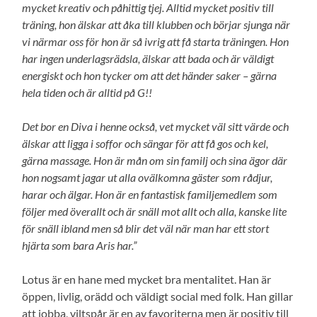
mycket kreativ och påhittig tjej. Alltid mycket positiv till
träning, hon älskar att åka till klubben och börjar sjunga när
vi närmar oss för hon är så ivrig att få starta träningen. Hon
har ingen underlagsrädsla, älskar att bada och är väldigt
energiskt och hon tycker om att det händer saker – gärna
hela tiden och är alltid på G!!
Det bor en Diva i henne också, vet mycket väl sitt värde och
älskar att ligga i soffor och sängar för att få gos och kel,
gärna massage. Hon är mån om sin familj och sina ägor där
hon nogsamt jagar ut alla ovälkomna gäster som rådjur,
harar och älgar. Hon är en fantastisk familjemedlem som
följer med överallt och är snäll mot allt och alla, kanske lite
för snäll ibland men så blir det väl när man har ett stort
hjärta som bara Aris har.”
Lotus är en hane med mycket bra mentalitet. Han är
öppen, livlig, orädd och väldigt social med folk. Han gillar
att jobba, viltspår är en av favoriterna men är positiv till