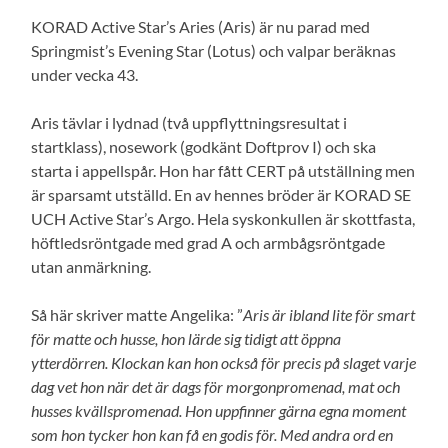
KORAD Active Star’s Aries (Aris) är nu parad med
Springmist’s Evening Star (Lotus) och valpar beräknas
under vecka 43.
Aris tävlar i lydnad (två uppflyttningsresultat i
startklass), nosework (godkänt Doftprov I) och ska
starta i appellspår. Hon har fått CERT på utställning men
är sparsamt utställd. En av hennes bröder är KORAD SE
UCH Active Star’s Argo. Hela syskonkullen är skottfasta,
höftledsröntgade med grad A och armbågsröntgade
utan anmärkning.
Så här skriver matte Angelika: ”
Aris är ibland lite för smart
för matte och husse, hon lärde sig tidigt att öppna
ytterdörren. Klockan kan hon också för precis på slaget varje
dag vet hon när det är dags för morgonpromenad, mat och
husses kvällspromenad. Hon uppfinner gärna egna moment
som hon tycker hon kan få en godis för. Med andra ord en