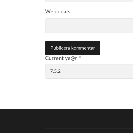
Webbplats
Current ye@r
*