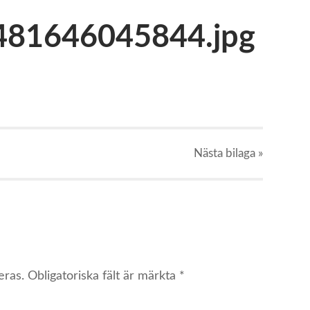
81646045844.jpg
Nästa
bilaga
»
eras.
Obligatoriska fält är märkta
*