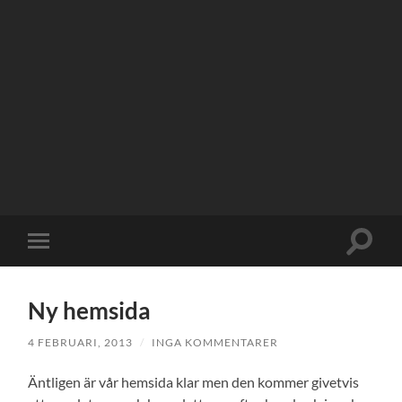
Slå
Slå
på/av
på/av
sökfält
mobilmeny
Ny hemsida
4 FEBRUARI, 2013
/
INGA KOMMENTARER
Äntligen är vår hemsida klar men den kommer givetvis