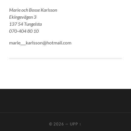
Marie och Bosse Karlsson
Ekingevägen 3
137 54 Tungelsta
070-404 80 10
marie___karlsson@hotmail.com
© 2026
—
UPP ↑