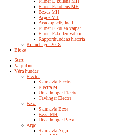
Filmer E-kullens MH
Filmer F-kullens MH
Bexas MH
Argos MT
Argo appellydnad
Filmer F-kullen valpar
Filmer E-kullen valpar
Rapporthundens historia
Kennelläger 2018
Blogg
Start
Valpplaner
Våra hundar
Electra
Stamtavla Electra
Electra MH
Utställningar Electra
Tävlingar Electra
Bexa
Stamtavla Bexa
Bexa MH
Utställningar Bexa
Argo
Stamtavla Argo