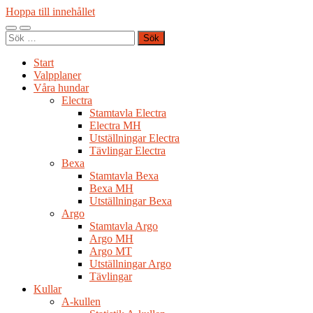
Hoppa till innehållet
Slå
Slå
Sök
på/av
på/av
efter:
mobilmeny
sökfält
Start
Valpplaner
Våra hundar
Electra
Stamtavla Electra
Electra MH
Utställningar Electra
Tävlingar Electra
Bexa
Stamtavla Bexa
Bexa MH
Utställningar Bexa
Argo
Stamtavla Argo
Argo MH
Argo MT
Utställningar Argo
Tävlingar
Kullar
A-kullen