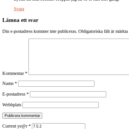
Svara
Lämna ett svar
Din e-postadress kommer inte publiceras.
Obligatoriska fält är märkta
Kommentar
*
Namn
*
E-postadress
*
Webbplats
Current ye@r
*