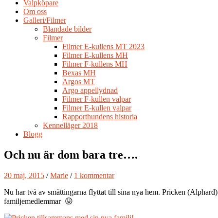
Valpköpare
Om oss
Galleri/Filmer
Blandade bilder
Filmer
Filmer E-kullens MT 2023
Filmer E-kullens MH
Filmer F-kullens MH
Bexas MH
Argos MT
Argo appellydnad
Filmer F-kullen valpar
Filmer E-kullen valpar
Rapporthundens historia
Kennelläger 2018
Blogg
Och nu är dom bara tre….
20 maj, 2015
/
Marie
/
1 kommentar
Nu har två av småttingarna flyttat till sina nya hem. Pricken (Alphard) 
familjemedlemmar 😛