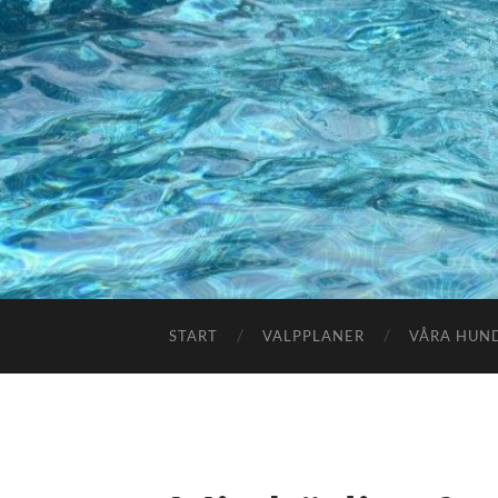
START
VALPPLANER
VÅRA HUN