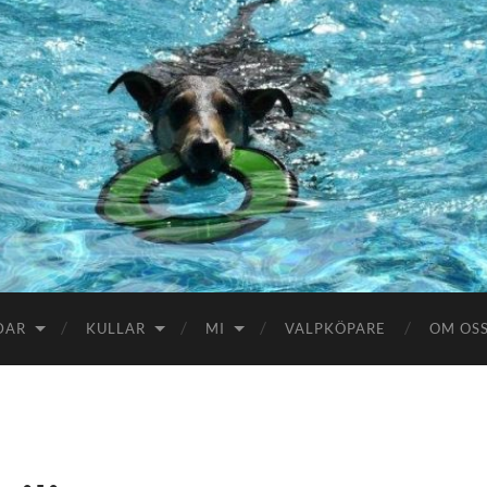
DAR
KULLAR
MI
VALPKÖPARE
OM OS