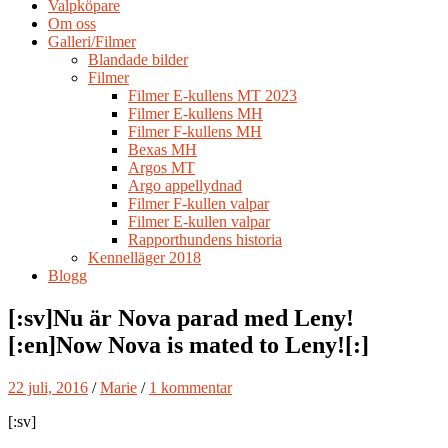
Valpköpare
Om oss
Galleri/Filmer
Blandade bilder
Filmer
Filmer E-kullens MT 2023
Filmer E-kullens MH
Filmer F-kullens MH
Bexas MH
Argos MT
Argo appellydnad
Filmer F-kullen valpar
Filmer E-kullen valpar
Rapporthundens historia
Kennelläger 2018
Blogg
[:sv]Nu är Nova parad med Leny!
[:en]Now Nova is mated to Leny![:]
22 juli, 2016
/
Marie
/
1 kommentar
[:sv]