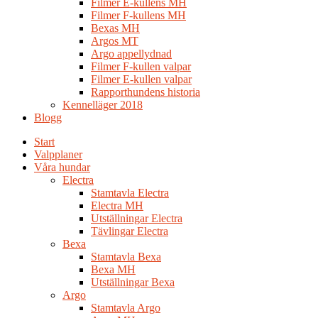
Filmer E-kullens MH
Filmer F-kullens MH
Bexas MH
Argos MT
Argo appellydnad
Filmer F-kullen valpar
Filmer E-kullen valpar
Rapporthundens historia
Kennelläger 2018
Blogg
Start
Valpplaner
Våra hundar
Electra
Stamtavla Electra
Electra MH
Utställningar Electra
Tävlingar Electra
Bexa
Stamtavla Bexa
Bexa MH
Utställningar Bexa
Argo
Stamtavla Argo