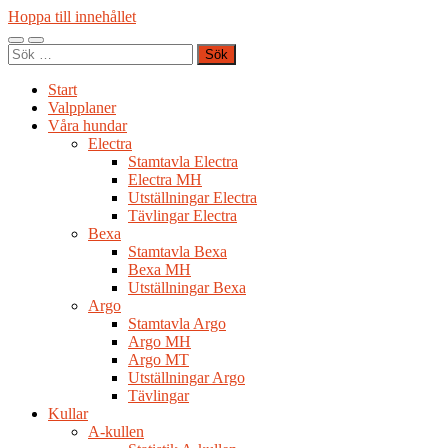
Hoppa till innehållet
Slå
Slå
Sök
på/av
på/av
efter:
mobilmeny
sökfält
Start
Valpplaner
Våra hundar
Electra
Stamtavla Electra
Electra MH
Utställningar Electra
Tävlingar Electra
Bexa
Stamtavla Bexa
Bexa MH
Utställningar Bexa
Argo
Stamtavla Argo
Argo MH
Argo MT
Utställningar Argo
Tävlingar
Kullar
A-kullen