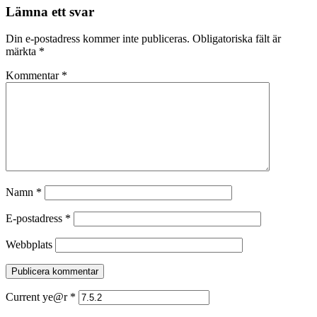
Lämna ett svar
Din e-postadress kommer inte publiceras.
Obligatoriska fält är
märkta
*
Kommentar
*
Namn
*
E-postadress
*
Webbplats
Current ye@r
*