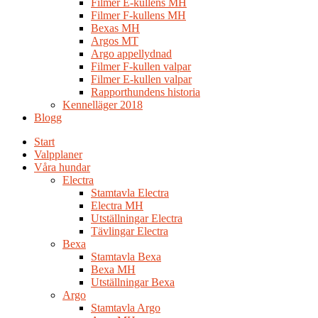
Filmer E-kullens MH
Filmer F-kullens MH
Bexas MH
Argos MT
Argo appellydnad
Filmer F-kullen valpar
Filmer E-kullen valpar
Rapporthundens historia
Kennelläger 2018
Blogg
Start
Valpplaner
Våra hundar
Electra
Stamtavla Electra
Electra MH
Utställningar Electra
Tävlingar Electra
Bexa
Stamtavla Bexa
Bexa MH
Utställningar Bexa
Argo
Stamtavla Argo