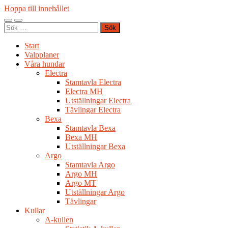
Hoppa till innehållet
Slå
Slå
Sök
på/av
på/av
efter:
mobilmeny
sökfält
Start
Valpplaner
Våra hundar
Electra
Stamtavla Electra
Electra MH
Utställningar Electra
Tävlingar Electra
Bexa
Stamtavla Bexa
Bexa MH
Utställningar Bexa
Argo
Stamtavla Argo
Argo MH
Argo MT
Utställningar Argo
Tävlingar
Kullar
A-kullen