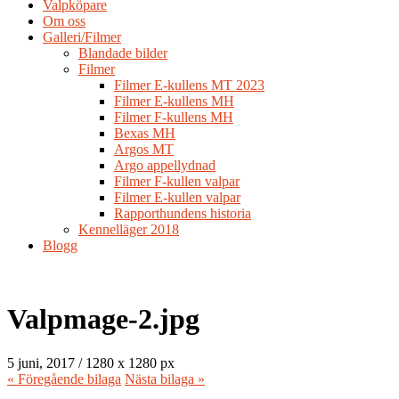
Valpköpare
Om oss
Galleri/Filmer
Blandade bilder
Filmer
Filmer E-kullens MT 2023
Filmer E-kullens MH
Filmer F-kullens MH
Bexas MH
Argos MT
Argo appellydnad
Filmer F-kullen valpar
Filmer E-kullen valpar
Rapporthundens historia
Kennelläger 2018
Blogg
Valpmage-2.jpg
5 juni, 2017
/
1280
x
1280 px
« Föregående
bilaga
Nästa
bilaga
»