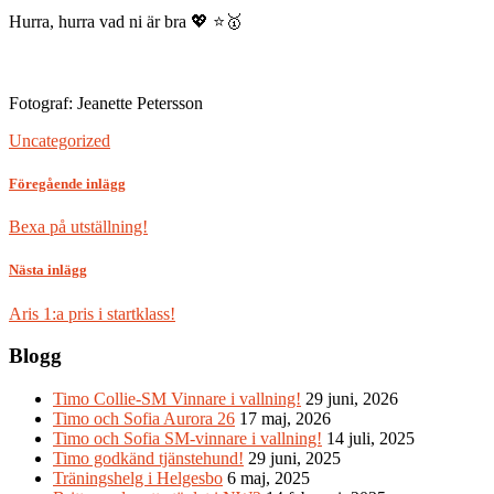
Hurra, hurra vad ni är bra 💖 ⭐🥇
Fotograf: Jeanette Petersson
Uncategorized
Föregående inlägg
Bexa på utställning!
Nästa inlägg
Aris 1:a pris i startklass!
Blogg
Timo Collie-SM Vinnare i vallning!
29 juni, 2026
Timo och Sofia Aurora 26
17 maj, 2026
Timo och Sofia SM-vinnare i vallning!
14 juli, 2025
Timo godkänd tjänstehund!
29 juni, 2025
Träningshelg i Helgesbo
6 maj, 2025