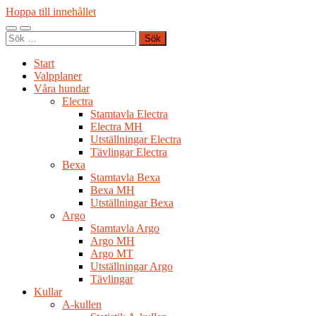
Hoppa till innehållet
Slå
Slå
Sök
på/av
på/av
efter:
mobilmeny
sökfält
Start
Valpplaner
Våra hundar
Electra
Stamtavla Electra
Electra MH
Utställningar Electra
Tävlingar Electra
Bexa
Stamtavla Bexa
Bexa MH
Utställningar Bexa
Argo
Stamtavla Argo
Argo MH
Argo MT
Utställningar Argo
Tävlingar
Kullar
A-kullen