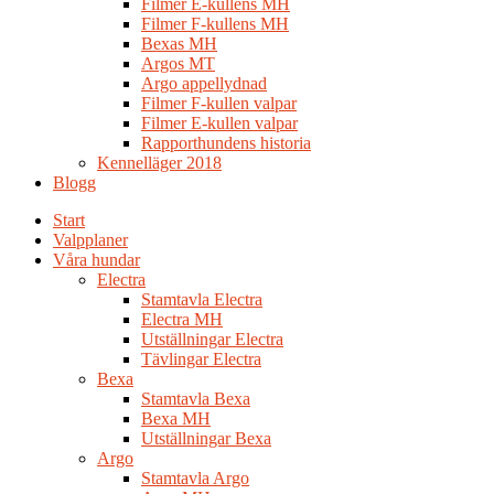
Filmer E-kullens MH
Filmer F-kullens MH
Bexas MH
Argos MT
Argo appellydnad
Filmer F-kullen valpar
Filmer E-kullen valpar
Rapporthundens historia
Kennelläger 2018
Blogg
Start
Valpplaner
Våra hundar
Electra
Stamtavla Electra
Electra MH
Utställningar Electra
Tävlingar Electra
Bexa
Stamtavla Bexa
Bexa MH
Utställningar Bexa
Argo
Stamtavla Argo