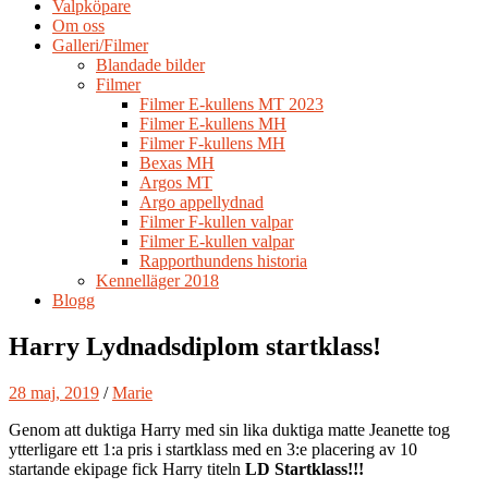
Valpköpare
Om oss
Galleri/Filmer
Blandade bilder
Filmer
Filmer E-kullens MT 2023
Filmer E-kullens MH
Filmer F-kullens MH
Bexas MH
Argos MT
Argo appellydnad
Filmer F-kullen valpar
Filmer E-kullen valpar
Rapporthundens historia
Kennelläger 2018
Blogg
Harry Lydnadsdiplom startklass!
28 maj, 2019
/
Marie
Genom att duktiga Harry med sin lika duktiga matte Jeanette tog
ytterligare ett 1:a pris i startklass med en 3:e placering av 10
startande ekipage fick Harry titeln
LD Startklass!!!