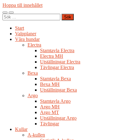
Hoppa till innehållet
Slå
Slå
Sök
på/av
på/av
efter:
mobilmeny
sökfält
Start
Valpplaner
Våra hundar
Electra
Stamtavla Electra
Electra MH
Utställningar Electra
Tävlingar Electra
Bexa
Stamtavla Bexa
Bexa MH
Utställningar Bexa
Argo
Stamtavla Argo
Argo MH
Argo MT
Utställningar Argo
Tävlingar
Kullar
A-kullen