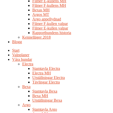
Filmer E-kullens MH
Filmer F-kullens MH
Bexas MH
Argos MT
Argo appellydnad
Filmer F-kullen valpar
Filmer E-kullen valpar
Rapporthundens historia
Kennelläger 2018
Blogg
Start
Valpplaner
Våra hundar
Electra
Stamtavla Electra
Electra MH
Utställningar Electra
Tävlingar Electra
Bexa
Stamtavla Bexa
Bexa MH
Utställningar Bexa
Argo
Stamtavla Argo