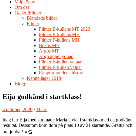
Valpköpare
Om oss
Galleri/Filmer
Blandade bilder
Filmer
Filmer E-kullens MT 2023
Filmer E-kullens MH
Filmer F-kullens MH
Bexas MH
Argos MT
Argo appellydnad
Filmer F-kullen valpar
Filmer E-kullen valpar
Rapporthundens historia
Kennelläger 2018
Blogg
Eija godkänd i startklass!
4 oktober, 2020
/
Marie
Idag har Eija med sin matte Maria tävlat i startklass med ett godkänt
resultat. Dessutom kom dom på plats 10 av 21 startande. Grattis och
bra jobbat! ⭐👏