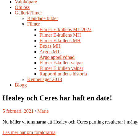
Valpköpare
Om oss
Galleri/Filmer
Blandade bilder
Filmer
Filmer E-kullens MT 2023
Filmer E-kullens MH
Filmer F-kullens MH
Bexas MH
Argos MT
Argo appellydnad
Filmer F-kullen valpar
Filmer E-kullen valpar
Rapporthundens historia
Kennelläger 2018
Blogg
Healey och Ceres har haft en date!
5 februari, 2021
/
Marie
Nu håller vi tummarna att Healey och Ceres parning resulterar i mång
Läs mer här om föräldrarna