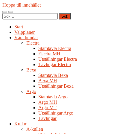
Hoppa till innehållet
Slå
Slå
Sök
på/av
på/av
efter:
mobilmeny
sökfält
Start
Valpplaner
Våra hundar
Electra
Stamtavla Electra
Electra MH
Utställningar Electra
Tävlingar Electra
Bexa
Stamtavla Bexa
Bexa MH
Utställningar Bexa
Argo
Stamtavla Argo
Argo MH
Argo MT
Utställningar Argo
Tävlingar
Kullar
A-kullen