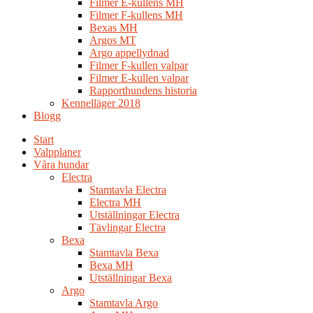
Filmer E-kullens MH
Filmer F-kullens MH
Bexas MH
Argos MT
Argo appellydnad
Filmer F-kullen valpar
Filmer E-kullen valpar
Rapporthundens historia
Kennelläger 2018
Blogg
Start
Valpplaner
Våra hundar
Electra
Stamtavla Electra
Electra MH
Utställningar Electra
Tävlingar Electra
Bexa
Stamtavla Bexa
Bexa MH
Utställningar Bexa
Argo
Stamtavla Argo