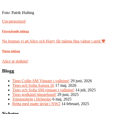
Foto: Patrik Hulting
Uncategorized
Föregående inlägg
Nu hoppas vi att Alice och Harry får många fina valpar i april 💖
Nästa inlägg
Alice är dräktig!
Blogg
Timo Collie-SM Vinnare i vallning!
29 juni, 2026
Timo och Sofia Aurora 26
17 maj, 2026
Timo och Sofia SM-vinnare i vallning!
14 juli, 2025
Timo godkänd tjänstehund!
29 juni, 2025
Träningshelg i Helgesbo
6 maj, 2025
Britta med matte tävlat i NW2
14 februari, 2025
Nyheter