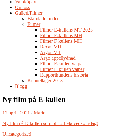
Valpköpare
Om oss
Galleri/Filmer
Blandade bilder
Filmer
Filmer E-kullens MT 2023
Filmer E-kullens MH
Filmer F-kullens MH
Bexas MH
Argos MT
Argo appellydnad
Filmer F-kullen valpar
Filmer E-kullen valpar
Rapporthundens historia
Kennelläger 2018
Blogg
Ny film på E-kullen
17 april, 2021
/
Marie
Ny film på E-kullen som blir 2 hela veckor idag!
Uncategorized