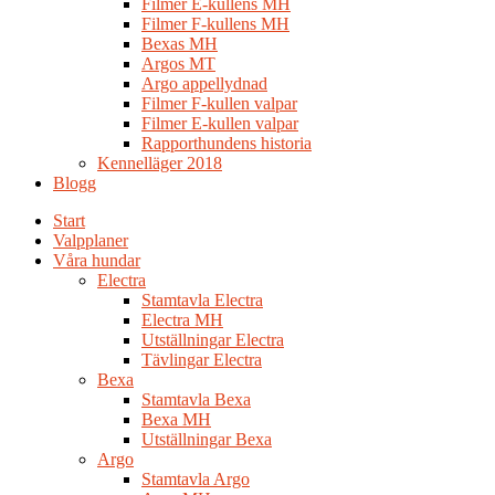
Filmer E-kullens MH
Filmer F-kullens MH
Bexas MH
Argos MT
Argo appellydnad
Filmer F-kullen valpar
Filmer E-kullen valpar
Rapporthundens historia
Kennelläger 2018
Blogg
Start
Valpplaner
Våra hundar
Electra
Stamtavla Electra
Electra MH
Utställningar Electra
Tävlingar Electra
Bexa
Stamtavla Bexa
Bexa MH
Utställningar Bexa
Argo
Stamtavla Argo