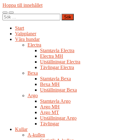
Hoppa till innehållet
Slå
Slå
Sök
på/av
på/av
efter:
mobilmeny
sökfält
Start
Valpplaner
Våra hundar
Electra
Stamtavla Electra
Electra MH
Utställningar Electra
Tävlingar Electra
Bexa
Stamtavla Bexa
Bexa MH
Utställningar Bexa
Argo
Stamtavla Argo
Argo MH
Argo MT
Utställningar Argo
Tävlingar
Kullar
A-kullen