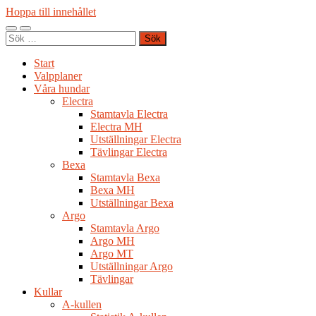
Hoppa till innehållet
Slå
Slå
Sök
på/av
på/av
efter:
mobilmeny
sökfält
Start
Valpplaner
Våra hundar
Electra
Stamtavla Electra
Electra MH
Utställningar Electra
Tävlingar Electra
Bexa
Stamtavla Bexa
Bexa MH
Utställningar Bexa
Argo
Stamtavla Argo
Argo MH
Argo MT
Utställningar Argo
Tävlingar
Kullar
A-kullen