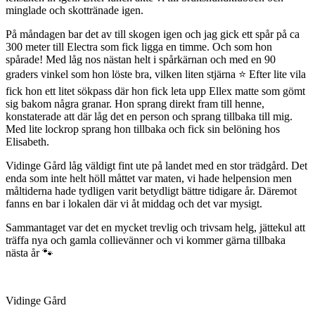
minglade och skottränade igen.
På måndagen bar det av till skogen igen och jag gick ett spår på ca
300 meter till Electra som fick ligga en timme. Och som hon
spårade! Med låg nos nästan helt i spårkärnan och med en 90
graders vinkel som hon löste bra, vilken liten stjärna ⭐ Efter lite vila
fick hon ett litet sökpass där hon fick leta upp Ellex matte som gömt
sig bakom några granar. Hon sprang direkt fram till henne,
konstaterade att där låg det en person och sprang tillbaka till mig.
Med lite lockrop sprang hon tillbaka och fick sin belöning hos
Elisabeth.
Vidinge Gård låg väldigt fint ute på landet med en stor trädgård. Det
enda som inte helt höll måttet var maten, vi hade helpension men
måltiderna hade tydligen varit betydligt bättre tidigare år. Däremot
fanns en bar i lokalen där vi åt middag och det var mysigt.
Sammantaget var det en mycket trevlig och trivsam helg, jättekul att
träffa nya och gamla collievänner och vi kommer gärna tillbaka
nästa år 🐾
Vidinge Gård