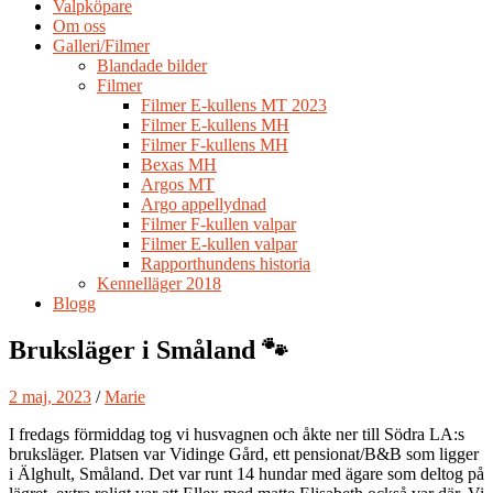
Valpköpare
Om oss
Galleri/Filmer
Blandade bilder
Filmer
Filmer E-kullens MT 2023
Filmer E-kullens MH
Filmer F-kullens MH
Bexas MH
Argos MT
Argo appellydnad
Filmer F-kullen valpar
Filmer E-kullen valpar
Rapporthundens historia
Kennelläger 2018
Blogg
Bruksläger i Småland 🐾
2 maj, 2023
/
Marie
I fredags förmiddag tog vi husvagnen och åkte ner till Södra LA:s
bruksläger. Platsen var Vidinge Gård, ett pensionat/B&B som ligger
i Älghult, Småland. Det var runt 14 hundar med ägare som deltog på