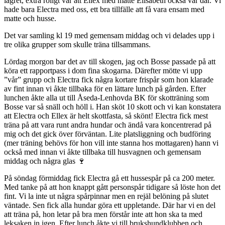
lägret, extra roligt var att Ellex med matte Elisabeth också var där. Vi
hade bara Electra med oss, ett bra tillfälle att få vara ensam med
matte och husse.
Det var samling kl 19 med gemensam middag och vi delades upp i
tre olika grupper som skulle träna tillsammans.
Lördag morgon bar det av till skogen, jag och Bosse passade på att
köra ett rapportpass i dom fina skogarna. Därefter mötte vi upp
”vår” grupp och Electra fick några kortare frispår som hon klarade
av fint innan vi åkte tillbaka för en lättare lunch på gården. Efter
lunchen åkte alla ut till Åseda-Lenhovda BK för skotträning som
Bosse var så snäll och höll i. Han sköt 10 skott och vi kan konstatera
att Electra och Ellex är helt skottfasta, så skönt! Electra fick mest
träna på att vara runt andra hundar och ändå vara koncentrerad på
mig och det gick över förväntan. Lite platsliggning och budföring
(mer träning behövs för hon vill inte stanna hos mottagaren) hann vi
också med innan vi åkte tillbaka till husvagnen och gemensam
middag och några glas 🍷
På söndag förmiddag fick Electra gå ett hussespår på ca 200 meter.
Med tanke på att hon knappt gått personspår tidigare så löste hon det
fint. Vi la inte ut några spårpinnar men en rejäl belöning på slutet
väntade. Sen fick alla hundar göra ett uppletande. Där har vi en del
att träna på, hon letar på bra men förstår inte att hon ska ta med
leksaken in igen. Efter lunch åkte vi till brukshundklubben och