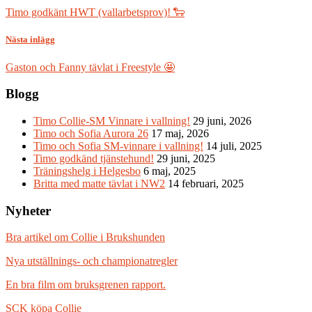
Timo godkänt HWT (vallarbetsprov)! 🐑
Nästa inlägg
Gaston och Fanny tävlat i Freestyle 🤩
Blogg
Timo Collie-SM Vinnare i vallning!
29 juni, 2026
Timo och Sofia Aurora 26
17 maj, 2026
Timo och Sofia SM-vinnare i vallning!
14 juli, 2025
Timo godkänd tjänstehund!
29 juni, 2025
Träningshelg i Helgesbo
6 maj, 2025
Britta med matte tävlat i NW2
14 februari, 2025
Nyheter
Bra artikel om Collie i Brukshunden
Nya utställnings- och championatregler
En bra film om bruksgrenen rapport.
SCK köpa Collie