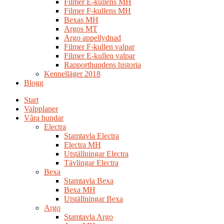
Filmer E-kullens MH
Filmer F-kullens MH
Bexas MH
Argos MT
Argo appellydnad
Filmer F-kullen valpar
Filmer E-kullen valpar
Rapporthundens historia
Kennelläger 2018
Blogg
Start
Valpplaner
Våra hundar
Electra
Stamtavla Electra
Electra MH
Utställningar Electra
Tävlingar Electra
Bexa
Stamtavla Bexa
Bexa MH
Utställningar Bexa
Argo
Stamtavla Argo