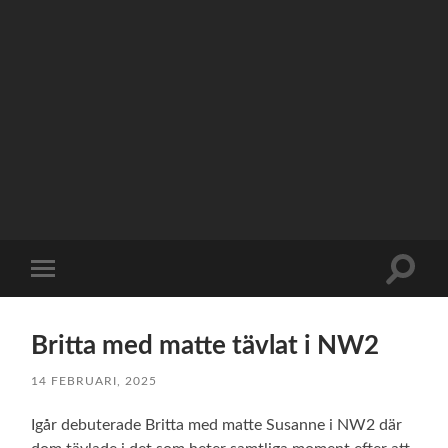
Slå
Slå
på/av
på/av
sökfält
mobilmeny
Britta med matte tävlat i NW2
14 FEBRUARI, 2025
Igår debuterade Britta med matte Susanne i NW2 där