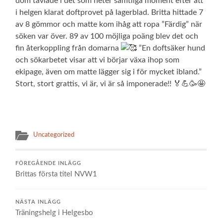
dom tävlade i det som heter samtliga moment efter att
i helgen klarat doftprovet på lagerblad. Britta hittade 7
av 8 gömmor och matte kom ihåg att ropa ”Färdig” när
söken var över. 89 av 100 möjliga poäng blev det och
fin återkoppling från domarna
”En doftsäker hund
och sökarbetet visar att vi börjar växa ihop som
ekipage, även om matte lägger sig i för mycket ibland.”
Stort, stort grattis, vi är, vi är så imponerade!! 🏅💪🥳🤩
Uncategorized
FÖREGÅENDE INLÄGG
Brittas första titel NVW1
NÄSTA INLÄGG
Träningshelg i Helgesbo