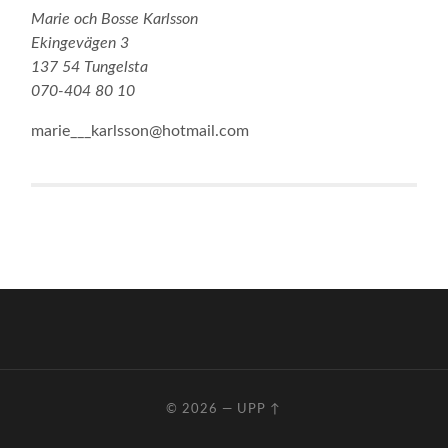
Marie och Bosse Karlsson
Ekingevägen 3
137 54 Tungelsta
070-404 80 10
marie___karlsson@hotmail.com
© 2026
—
UPP ↑