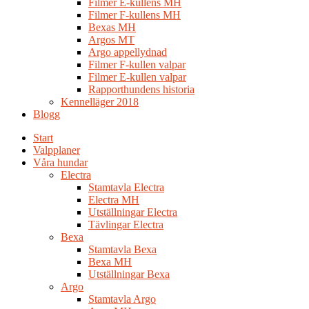
Filmer E-kullens MH
Filmer F-kullens MH
Bexas MH
Argos MT
Argo appellydnad
Filmer F-kullen valpar
Filmer E-kullen valpar
Rapporthundens historia
Kennelläger 2018
Blogg
Start
Valpplaner
Våra hundar
Electra
Stamtavla Electra
Electra MH
Utställningar Electra
Tävlingar Electra
Bexa
Stamtavla Bexa
Bexa MH
Utställningar Bexa
Argo
Stamtavla Argo