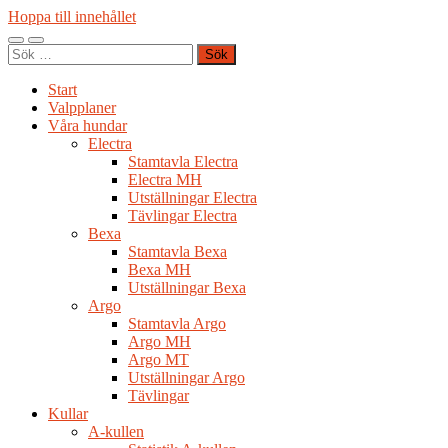
Hoppa till innehållet
Slå
Slå
Sök
på/av
på/av
efter:
mobilmeny
sökfält
Start
Valpplaner
Våra hundar
Electra
Stamtavla Electra
Electra MH
Utställningar Electra
Tävlingar Electra
Bexa
Stamtavla Bexa
Bexa MH
Utställningar Bexa
Argo
Stamtavla Argo
Argo MH
Argo MT
Utställningar Argo
Tävlingar
Kullar
A-kullen