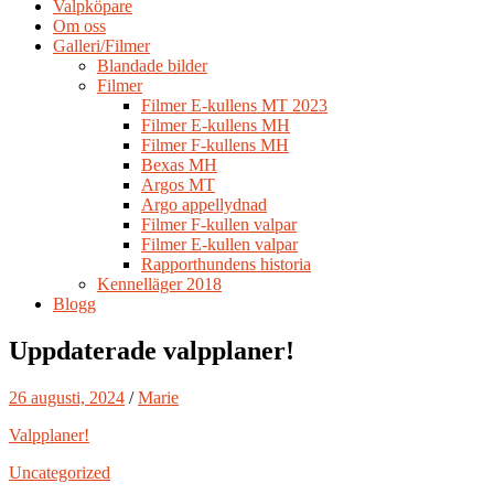
Valpköpare
Om oss
Galleri/Filmer
Blandade bilder
Filmer
Filmer E-kullens MT 2023
Filmer E-kullens MH
Filmer F-kullens MH
Bexas MH
Argos MT
Argo appellydnad
Filmer F-kullen valpar
Filmer E-kullen valpar
Rapporthundens historia
Kennelläger 2018
Blogg
Uppdaterade valpplaner!
26 augusti, 2024
/
Marie
Valpplaner!
Uncategorized