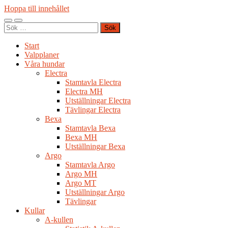
Hoppa till innehållet
Slå
Slå
Sök
på/av
på/av
efter:
mobilmeny
sökfält
Start
Valpplaner
Våra hundar
Electra
Stamtavla Electra
Electra MH
Utställningar Electra
Tävlingar Electra
Bexa
Stamtavla Bexa
Bexa MH
Utställningar Bexa
Argo
Stamtavla Argo
Argo MH
Argo MT
Utställningar Argo
Tävlingar
Kullar
A-kullen