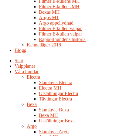
Filmer E-kullens MH
Filmer F-kullens MH
Bexas MH
Argos MT
Argo appellydnad
Filmer F-kullen valpar
Filmer E-kullen valpar
Rapporthundens historia
Kennelläger 2018
Blogg
Start
Valpplaner
Våra hundar
Electra
Stamtavla Electra
Electra MH
Utställningar Electra
Tävlingar Electra
Bexa
Stamtavla Bexa
Bexa MH
Utställningar Bexa
Argo
Stamtavla Argo