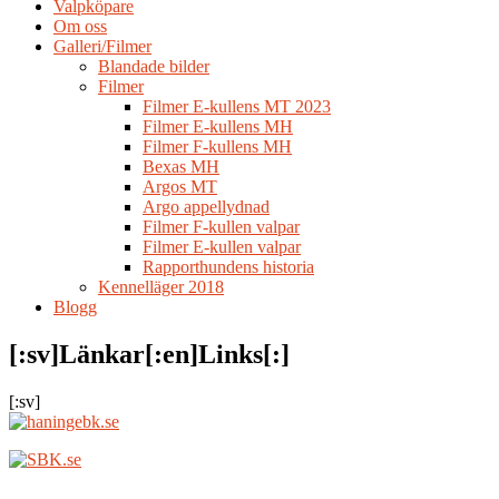
Valpköpare
Om oss
Galleri/Filmer
Blandade bilder
Filmer
Filmer E-kullens MT 2023
Filmer E-kullens MH
Filmer F-kullens MH
Bexas MH
Argos MT
Argo appellydnad
Filmer F-kullen valpar
Filmer E-kullen valpar
Rapporthundens historia
Kennelläger 2018
Blogg
[:sv]Länkar[:en]Links[:]
[:sv]