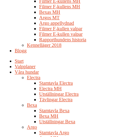
Filmer E-kullens MH
Filmer F-kullens MH
Bexas MH
Argos MT
Argo appellydnad
Filmer F-kullen valpar
Filmer E-kullen valpar
Rapporthundens historia
Kennelläger 2018
Blogg
Start
Valpplaner
Våra hundar
Electra
Stamtavla Electra
Electra MH
Utställningar Electra
Tävlingar Electra
Bexa
Stamtavla Bexa
Bexa MH
Utställningar Bexa
Argo
Stamtavla Argo