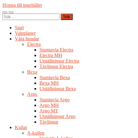
Hoppa till innehållet
Slå
Slå
Sök
på/av
på/av
efter:
mobilmeny
sökfält
Start
Valpplaner
Våra hundar
Electra
Stamtavla Electra
Electra MH
Utställningar Electra
Tävlingar Electra
Bexa
Stamtavla Bexa
Bexa MH
Utställningar Bexa
Argo
Stamtavla Argo
Argo MH
Argo MT
Utställningar Argo
Tävlingar
Kullar
A-kullen