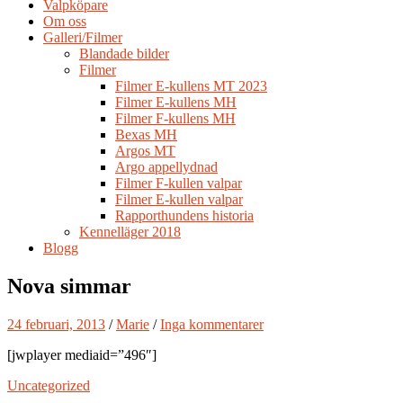
Valpköpare
Om oss
Galleri/Filmer
Blandade bilder
Filmer
Filmer E-kullens MT 2023
Filmer E-kullens MH
Filmer F-kullens MH
Bexas MH
Argos MT
Argo appellydnad
Filmer F-kullen valpar
Filmer E-kullen valpar
Rapporthundens historia
Kennelläger 2018
Blogg
Nova simmar
24 februari, 2013
/
Marie
/
Inga kommentarer
[jwplayer mediaid=”496″]
Uncategorized