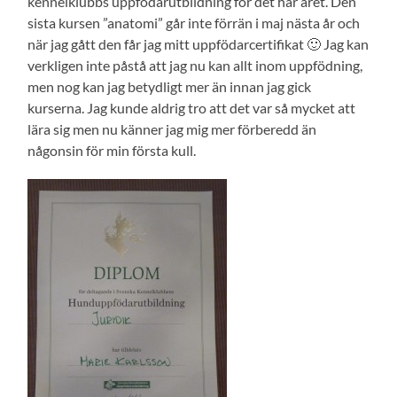
kennelklubbs uppfödarutbildning för det här året. Den
sista kursen ”anatomi” går inte förrän i maj nästa år och
när jag gått den får jag mitt uppfödarcertifikat 🙂 Jag kan
verkligen inte påstå att jag nu kan allt inom uppfödning,
men nog kan jag betydligt mer än innan jag gick
kurserna. Jag kunde aldrig tro att det var så mycket att
lära sig men nu känner jag mig mer förberedd än
någonsin för min första kull.