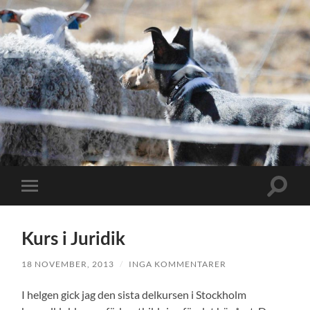
Slå
Slå
på/av
på/av
sökfält
mobilmeny
Kurs i Juridik
18 NOVEMBER, 2013
/
INGA KOMMENTARER
I helgen gick jag den sista delkursen i Stockholm