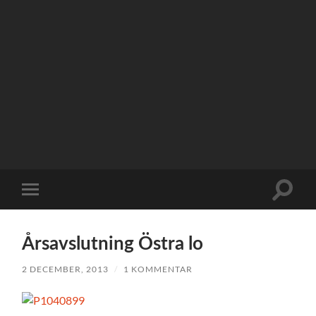
Slå
Slå
på/av
på/av
sökfält
mobilmeny
Årsavslutning Östra lo
2 DECEMBER, 2013
/
1 KOMMENTAR