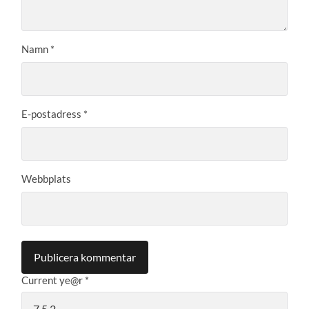
Namn
*
E-postadress
*
Webbplats
Current ye@r
*