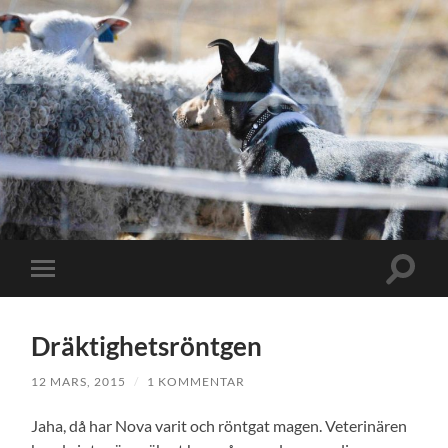
Slå
Slå
på/av
på/av
sökfält
mobilmeny
Dräktighetsröntgen
12 MARS, 2015
/
1 KOMMENTAR
Jaha, då har Nova varit och röntgat magen. Veterinären