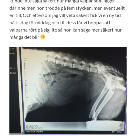
kunde inte säga säkert hur många valpar som ligger
därinne men hon trodde på fem stycken, men eventuellt
en till. Och eftersom jag vill veta säkert fick vi en ny tid
på tisdag förmiddag och till dess får vi hoppas att
valparna rört på sig lite så hon kan säga mer säkert hur
många det blir