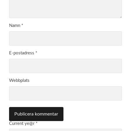
Namn
*
E-postadress
*
Webbplats
Current ye@r
*