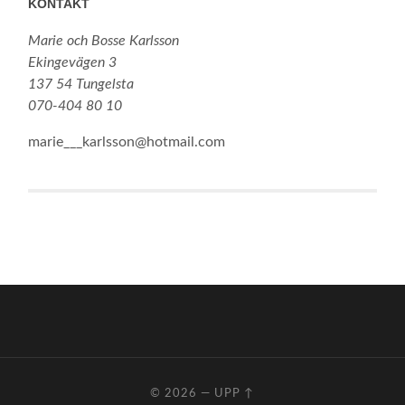
KONTAKT
Marie och Bosse Karlsson
Ekingevägen 3
137 54 Tungelsta
070-404 80 10
marie___karlsson@hotmail.com
© 2026
—
UPP ↑