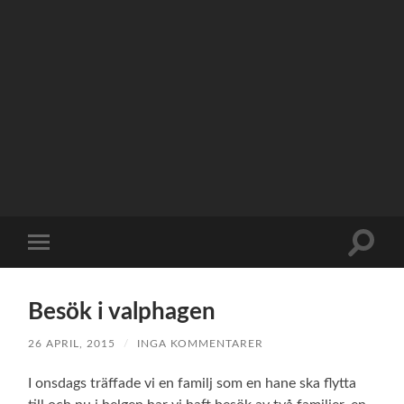
Slå
Slå
på/av
på/av
sökfält
mobilmeny
Besök i valphagen
26 APRIL, 2015
/
INGA KOMMENTARER
I onsdags träffade vi en familj som en hane ska flytta