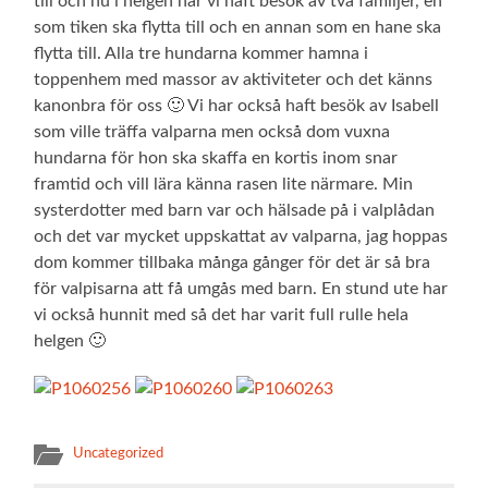
till och nu i helgen har vi haft besök av två familjer, en
som tiken ska flytta till och en annan som en hane ska
flytta till. Alla tre hundarna kommer hamna i
toppenhem med massor av aktiviteter och det känns
kanonbra för oss 🙂 Vi har också haft besök av Isabell
som ville träffa valparna men också dom vuxna
hundarna för hon ska skaffa en kortis inom snar
framtid och vill lära känna rasen lite närmare. Min
systerdotter med barn var och hälsade på i valplådan
och det var mycket uppskattat av valparna, jag hoppas
dom kommer tillbaka många gånger för det är så bra
för valpisarna att få umgås med barn. En stund ute har
vi också hunnit med så det har varit full rulle hela
helgen 🙂
Uncategorized