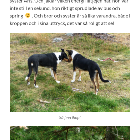
syster Aris. Och jäklar vilken energi lilltjejen har, hon var
inte still en sekund, hon riktigt sprudlade av bus och
spring
. Och bror och syster är så lika varandra, både i
kroppen och i sina uttryck, det var så roligt att se!
Så fina ihop!