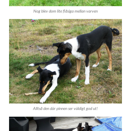
Nog blev dom lite flåsiga mellan varven
Alltså den där pinnen ser väldigt god ut!