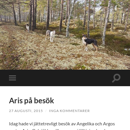
Slå
Slå
på/av
på/av
sökfält
mobilmeny
Aris på besök
27 AUGUSTI, 2015
/
INGA KOMMENTARER
Idag hade vi jättetrevligt besök av Angelika och Argos