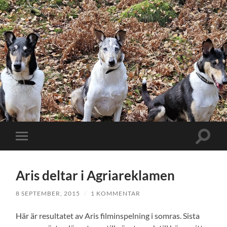
Slå
Slå
på/av
på/av
sökfält
mobilmeny
Aris deltar i Agriareklamen
8 SEPTEMBER, 2015
/
1 KOMMENTAR
Här är resultatet av Aris filminspelning i somras. Sista