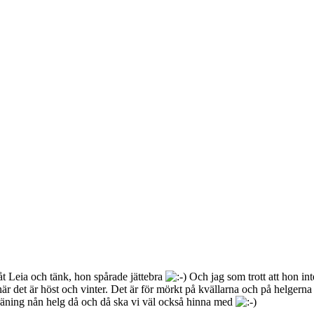
 åt Leia och tänk, hon spårade jättebra
Och jag som trott att hon int
 när det är höst och vinter. Det är för mörkt på kvällarna och på helgern
räning nån helg då och då ska vi väl också hinna med