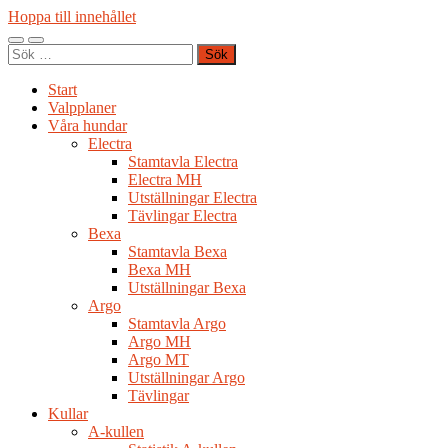
Hoppa till innehållet
Slå
Slå
Sök
på/av
på/av
efter:
mobilmeny
sökfält
Start
Valpplaner
Våra hundar
Electra
Stamtavla Electra
Electra MH
Utställningar Electra
Tävlingar Electra
Bexa
Stamtavla Bexa
Bexa MH
Utställningar Bexa
Argo
Stamtavla Argo
Argo MH
Argo MT
Utställningar Argo
Tävlingar
Kullar
A-kullen