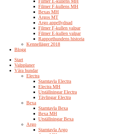
Filmer E-kullens MH
Filmer F-kullens MH
Bexas MH
Argos MT
Argo appellydnad
Filmer F-kullen valpar
Filmer E-kullen valpar
Rapporthundens historia
Kennelläger 2018
Blogg
Start
Valpplaner
Våra hundar
Electra
Stamtavla Electra
Electra MH
Utställningar Electra
Tävlingar Electra
Bexa
Stamtavla Bexa
Bexa MH
Utställningar Bexa
Argo
Stamtavla Argo