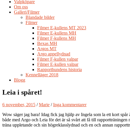
Valpköpare
Om oss
Galleri/Filmer
Blandade bilder
Filmer
Filmer E-kullens MT 2023
Filmer E-kullens MH
Filmer F-kullens MH
Bexas MH
Argos MT
Argo appellydnad
Filmer F-kullen valpar
Filmer E-kullen valpar
Rapporthundens historia
Kennelläger 2018
Blogg
Leia i spåret!
6 november, 2015
/
Marie
/
Inga kommentarer
Wow säger jag bara! Idag fick jag hjälp av Ingela som la ett kort spår
både med Argo och Leia för det är så svårt att få till rapportträningen
träna uppletande och sin högreklasslydnad och en och annan rapportt