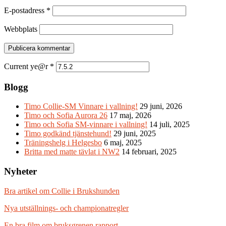
E-postadress
*
Webbplats
Current ye@r
*
Blogg
Timo Collie-SM Vinnare i vallning!
29 juni, 2026
Timo och Sofia Aurora 26
17 maj, 2026
Timo och Sofia SM-vinnare i vallning!
14 juli, 2025
Timo godkänd tjänstehund!
29 juni, 2025
Träningshelg i Helgesbo
6 maj, 2025
Britta med matte tävlat i NW2
14 februari, 2025
Nyheter
Bra artikel om Collie i Brukshunden
Nya utställnings- och championatregler
En bra film om bruksgrenen rapport.