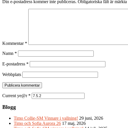
Din e-postadress kommer inte publiceras.
Obligatoriska fält är märkta
Kommentar
*
Namn
*
E-postadress
*
Webbplats
Current ye@r
*
Blogg
Timo Collie-SM Vinnare i vallning!
29 juni, 2026
Timo och Sofia Aurora 26
17 maj, 2026