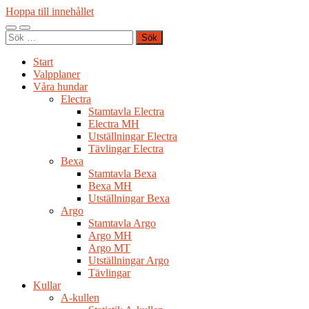
Hoppa till innehållet
Slå
Slå
Sök
på/av
på/av
efter:
mobilmeny
sökfält
Start
Valpplaner
Våra hundar
Electra
Stamtavla Electra
Electra MH
Utställningar Electra
Tävlingar Electra
Bexa
Stamtavla Bexa
Bexa MH
Utställningar Bexa
Argo
Stamtavla Argo
Argo MH
Argo MT
Utställningar Argo
Tävlingar
Kullar
A-kullen