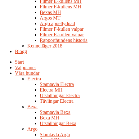
Filmer E-kullens MH
Filmer F-kullens MH
Bexas MH
Argos MT
Argo appellydnad
Filmer F-kullen valpar
Filmer E-kullen valpar
Rapporthundens historia
Kennelläger 2018
Blogg
Start
Valpplaner
Våra hundar
Electra
Stamtavla Electra
Electra MH
Utställningar Electra
Tävlingar Electra
Bexa
Stamtavla Bexa
Bexa MH
Utställningar Bexa
Argo
Stamtavla Argo