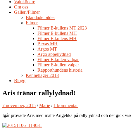
Valpköpare
Om oss
Galleri/Filmer
Blandade bilder
Filmer
Filmer E-kullens MT 2023
Filmer E-kullens MH
Filmer F-kullens MH
Bexas MH
Argos MT
Argo appellydnad
Filmer F-kullen valpar
Filmer E-kullen valpar
Rapporthundens historia
Kennelläger 2018
Blogg
Aris tränar rallylydnad!
7 november, 2015
/
Marie
/
1 kommentar
Igår provade Aris med matte Angelika på rallylydnad och det gick vis