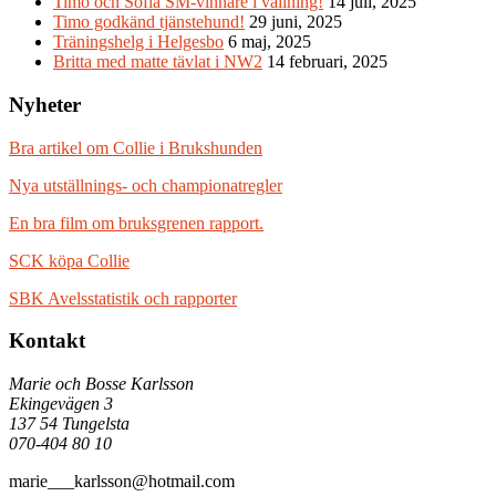
Timo och Sofia SM-vinnare i vallning!
14 juli, 2025
Timo godkänd tjänstehund!
29 juni, 2025
Träningshelg i Helgesbo
6 maj, 2025
Britta med matte tävlat i NW2
14 februari, 2025
Nyheter
Bra artikel om Collie i Brukshunden
Nya utställnings- och championatregler
En bra film om bruksgrenen rapport.
SCK köpa Collie
SBK Avelsstatistik och rapporter
Kontakt
Marie och Bosse Karlsson
Ekingevägen 3
137 54 Tungelsta
070-404 80 10
marie___karlsson@hotmail.com