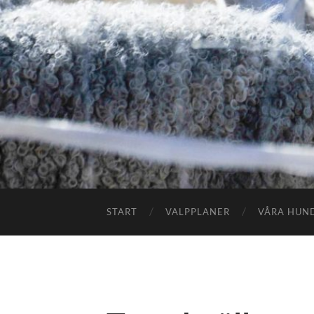
START
VALPPLANER
VÅRA HUN