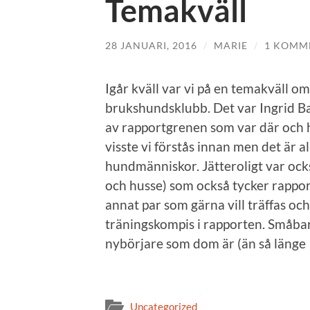
Temakväll
28 JANUARI, 2016
/
MARIE
/
1 KOMM
Igår kväll var vi på en temakväll 
brukshundsklubb. Det var Ingrid Bah
av rapportgrenen som var där och h
visste vi förstås innan men det är al
hundmänniskor. Jätteroligt var ocks
och husse) som också tycker rapport
annat par som gärna vill träffas o
träningskompis i rapporten. Småbar
nybörjare som dom är (än så läng
Uncategorized