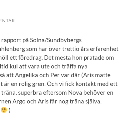
ENTAR
om rapport på Solna/Sundbybergs
lenberg som har över trettio års erfarenhet
öll ett föredrag. Det mesta hon pratade om
ltid kul att vara ute och träffa nya
å att Angelika och Per var där (Aris matte
 är en rolig gren. Och vi fick kontakt med ett
ch träna, superbra eftersom Nova behöver en
nen Argo och Aris får nog träna själva,
e
)