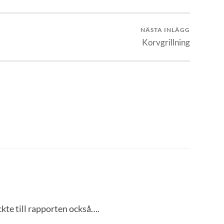
NÄSTA INLÄGG
Korvgrillning
ckte till rapporten också….