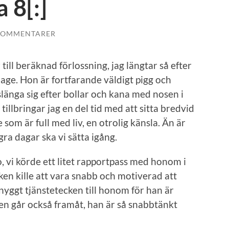
a 8[:]
KOMMENTARER
till beräknad förlossning, jag längtar så efter
 mage. Hon är fortfarande väldigt pigg och
 slänga sig efter bollar och kana med nosen i
tillbringar jag en del tid med att sitta bredvid
som är full med liv, en otrolig känsla. Än är
ra dagar ska vi sätta igång.
, vi körde ett litet rapportpass med honom i
lken kille att vara snabb och motiverad att
snyggt tjänstetecken till honom för han är
en går också framåt, han är så snabbtänkt