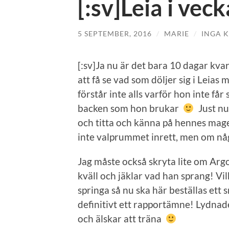
[:sv]Leia i veck
5 SEPTEMBER, 2016
/
MARIE
/
INGA 
[:sv]Ja nu är det bara 10 dagar kvar 
att få se vad som döljer sig i Leias
förstår inte alls varför hon inte får
backen som hon brukar
Just nu 
och titta och känna på hennes mage 
inte valprummet inrett, men om någ
Jag måste också skryta lite om Argo
kväll och jäklar vad han sprang! Vi
springa så nu ska här beställas ett 
definitivt ett rapportämne! Lydnad
och älskar att träna