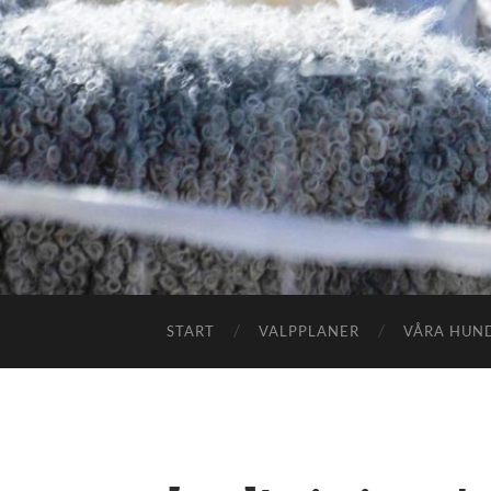
START
VALPPLANER
VÅRA HUN