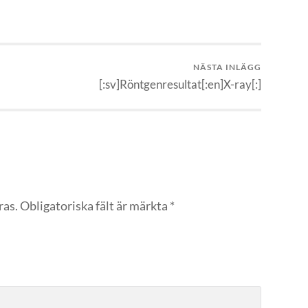
NÄSTA INLÄGG
[:sv]Röntgenresultat[:en]X-ray[:]
ras.
Obligatoriska fält är märkta
*