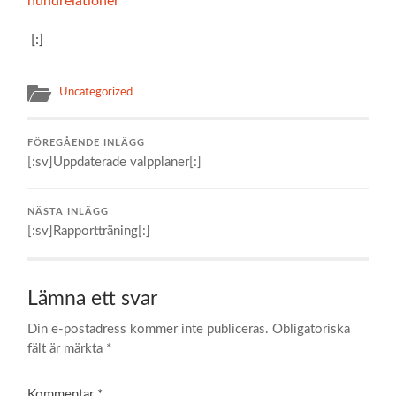
hundrelationer
[:]
Uncategorized
FÖREGÅENDE INLÄGG
[:sv]Uppdaterade valpplaner[:]
NÄSTA INLÄGG
[:sv]Rapportträning[:]
Lämna ett svar
Din e-postadress kommer inte publiceras.
Obligatoriska
fält är märkta
*
Kommentar
*