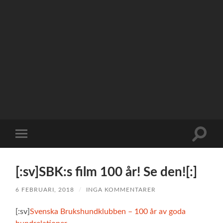
Slå
Slå
på/av
på/av
sökfält
mobilmeny
[:sv]SBK:s film 100 år! Se den![:]
6 FEBRUARI, 2018
/
INGA KOMMENTARER
[:sv]
Svenska Brukshundklubben – 100 år av goda