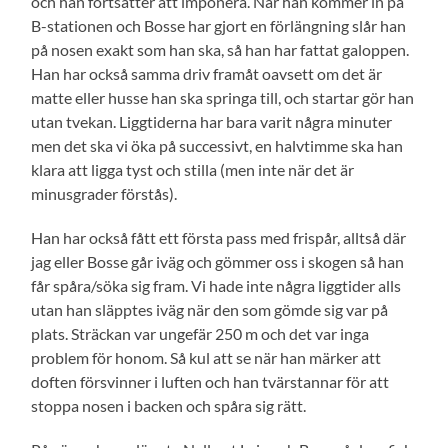
och han fortsätter att imponera. När han kommer in på
B-stationen och Bosse har gjort en förlängning slår han
på nosen exakt som han ska, så han har fattat galoppen.
Han har också samma driv framåt oavsett om det är
matte eller husse han ska springa till, och startar gör han
utan tvekan. Liggtiderna har bara varit några minuter
men det ska vi öka på successivt, en halvtimme ska han
klara att ligga tyst och stilla (men inte när det är
minusgrader förstås).
Han har också fått ett första pass med frispår, alltså där
jag eller Bosse går iväg och gömmer oss i skogen så han
får spåra/söka sig fram. Vi hade inte några liggtider alls
utan han släpptes iväg när den som gömde sig var på
plats. Sträckan var ungefär 250 m och det var inga
problem för honom. Så kul att se när han märker att
doften försvinner i luften och han tvärstannar för att
stoppa nosen i backen och spåra sig rätt.