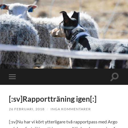
Slå
Slå
på/av
på/av
sökfält
mobilmeny
[:sv]Rapportträning igen[:]
26 FEBRUARI, 2018
/
INGA KOMMENTARER
[:sv]Nu har vi kört ytterligare två rapportpass med Argo