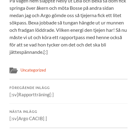
På vägen hem släppte Nelly ut Leia och Bexa så dom fick
springa över åkern och möta Bosse på andra sidan
medan jag och Argo gömde oss så tjejerna fick ett litet
sökpass. Bexa jobbade så tungan hängde ut ur munnen
och fradgan löddrade. Vilken energi den tjejen har! Så nu
måste vi ut och köra ett rapportpass med henne också
för att se vad hon tycker om det och det ska bli
jättespännande.[:]
Uncategorized
FÖREGÅENDE INLÄGG
[:sv]Rapportträning[:]
NÄSTA INLÄGG
[:sv]Argo CACIB[:]