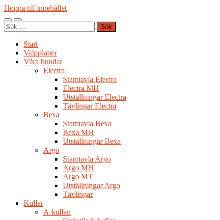
Hoppa till innehållet
Slå
Slå
Sök
på/av
på/av
efter:
mobilmeny
sökfält
Start
Valpplaner
Våra hundar
Electra
Stamtavla Electra
Electra MH
Utställningar Electra
Tävlingar Electra
Bexa
Stamtavla Bexa
Bexa MH
Utställningar Bexa
Argo
Stamtavla Argo
Argo MH
Argo MT
Utställningar Argo
Tävlingar
Kullar
A-kullen