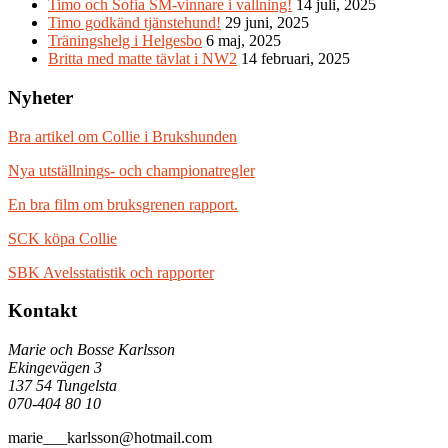
Timo och Sofia SM-vinnare i vallning!
14 juli, 2025
Timo godkänd tjänstehund!
29 juni, 2025
Träningshelg i Helgesbo
6 maj, 2025
Britta med matte tävlat i NW2
14 februari, 2025
Nyheter
Bra artikel om Collie i Brukshunden
Nya utställnings- och championatregler
En bra film om bruksgrenen rapport.
SCK köpa Collie
SBK Avelsstatistik och rapporter
Kontakt
Marie och Bosse Karlsson
Ekingevägen 3
137 54 Tungelsta
070-404 80 10
marie___karlsson@hotmail.com