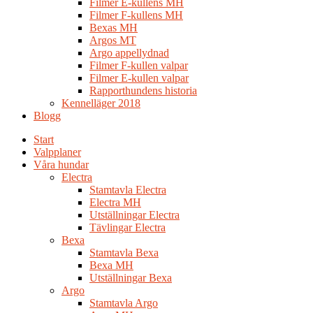
Filmer E-kullens MH
Filmer F-kullens MH
Bexas MH
Argos MT
Argo appellydnad
Filmer F-kullen valpar
Filmer E-kullen valpar
Rapporthundens historia
Kennelläger 2018
Blogg
Start
Valpplaner
Våra hundar
Electra
Stamtavla Electra
Electra MH
Utställningar Electra
Tävlingar Electra
Bexa
Stamtavla Bexa
Bexa MH
Utställningar Bexa
Argo
Stamtavla Argo