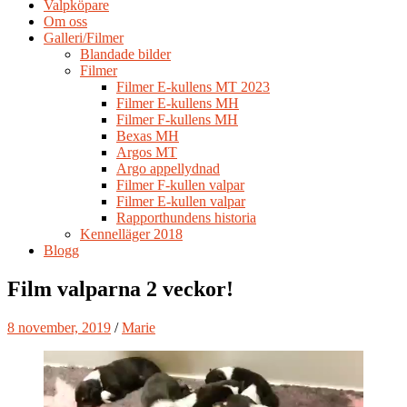
Valpköpare
Om oss
Galleri/Filmer
Blandade bilder
Filmer
Filmer E-kullens MT 2023
Filmer E-kullens MH
Filmer F-kullens MH
Bexas MH
Argos MT
Argo appellydnad
Filmer F-kullen valpar
Filmer E-kullen valpar
Rapporthundens historia
Kennelläger 2018
Blogg
Film valparna 2 veckor!
8 november, 2019
/
Marie