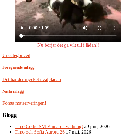
Nu börjar det gå vilt till i lådan!!
Uncategorized
Föregående inlägg
Det händer mycket i valplådan
Nästa inlägg
Första matserveringen!
Blogg
Timo Collie-SM Vinnare i vallning!
29 juni, 2026
Timo och Sofia Aurora 26
17 maj, 2026